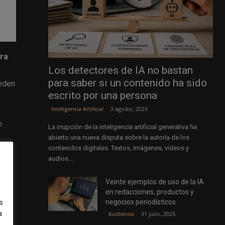
ra
Los detectores de IA no bastan
para saber si un contenido ha sido
ueden
escrito por una persona
3 agosto, 2026
Inteligencia Artificial
n
La irrupción de la inteligencia artificial generativa ha
abierto una nueva disputa sobre la autoría de los
contenidos digitales. Textos, imágenes, vídeos y
audios...
o se
Veinte ejemplos de uso de la IA
en redacciones, productos y
negocios periodísticos
s
a
31 julio, 2026
Audiencia