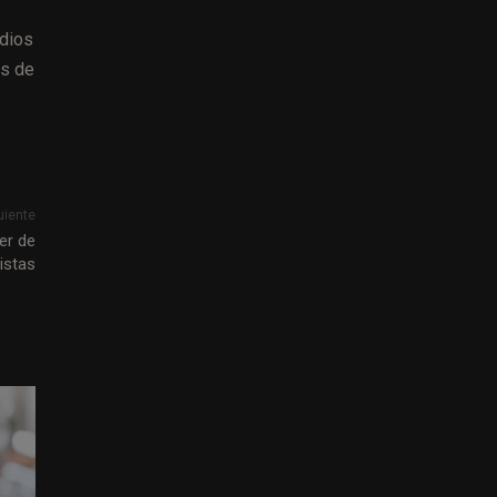
edios
es de
uiente
er de
istas