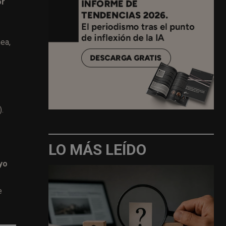
or
ea,
).
LO MÁS LEÍDO
yo
e