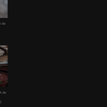
r de
A de
l