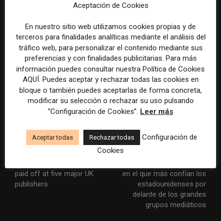
Aceptación de Cookies
por redes sociales antes de realizar una compra (67%),
ya que ven las redes sociales como un factor
En nuestro sitio web utilizamos cookies propias y de
influyente en sus compras. La generación Alpha es más
terceros para finalidades analíticas mediante el análisis del
partidaria de seguir influencers, con 8 de cada 10 que
tráfico web, para personalizar el contenido mediante sus
preferencias y con finalidades publicitarias. Para más
lo hacen, especialmente en Instagram y TikTok. Por
información puedes consultar nuestra Política de Cookies
último, los Millennials son los que más contacto han
AQUÍ. Puedes aceptar y rechazar todas las cookies en
tenido con el Metaverso: el 45% ha entrado alguna vez
bloque o también puedes aceptarlas de forma concreta,
(vs 22% en general).
modificar su selección o rechazar su uso pulsando
“Configuración de Cookies”.
Leer más
Configuración de
Aceptar todas
Rechazar todas
Cookies
Artículo anterior
Artículo siguiente
How podcast investment
El canal del tiempo, el medio
paid off at five major UK
en el que más confían los
publishers
estadounidenses por
delante de los grandes
grupos mediáticos