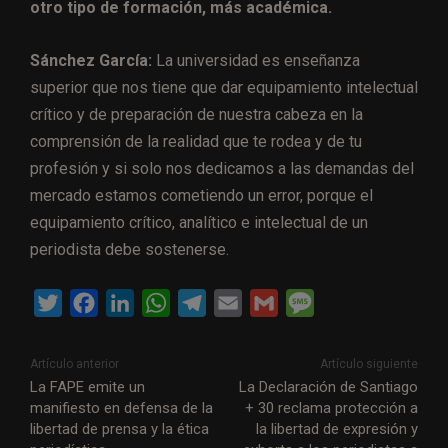
otro tipo de formación, más académica.
Sánchez García:
La universidad es enseñanza
superior que nos tiene que dar equipamiento intelectual
crítico y de preparación de nuestra cabeza en la
comprensión de la realidad que te rodea y de tu
profesión y si solo nos dedicamos a las demandas del
mercado estamos cometiendo un error, porque el
equipamiento crítico, analítico e intelectual de un
periodista debe sostenerse.
T
F
L
W
T
E
G
M
w
a
i
h
e
m
m
e
i
c
n
a
l
a
a
s
Artículo anterior
Artículo siguiente
t
e
k
t
e
i
i
s
La FAPE emite un
La Declaración de Santiago
manifiesto en defensa de la
+ 30 reclama protección a
t
b
e
s
g
l
l
a
libertad de prensa y la ética
la libertad de expresión y
e
o
d
A
r
g