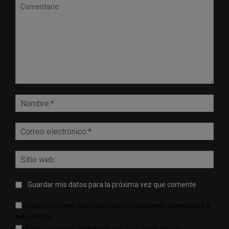
Comentario:
Nomb
Corr
elect
Sitio
web:
Guardar mis datos para la próxima vez que comente
Recibir un correo electrónico con los siguientes comentarios a
esta entrada.
Recibir un correo electrónico con cada nueva entrada.