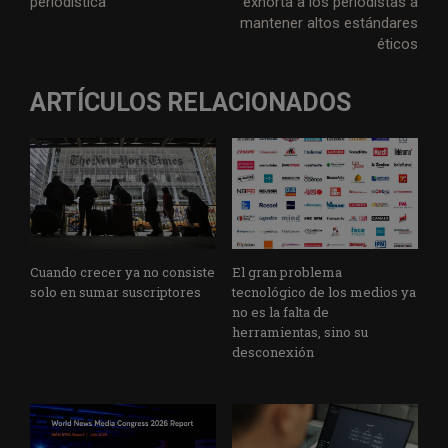
periodística
exhorta a los periodistas a
r
o
I
p
a
e
mantener altos estándares
éticos
k
n
p
m
ARTÍCULOS RELACIONADOS
Cuando crecer ya no consiste
El gran problema
solo en sumar suscriptores
tecnológico de los medios ya
no es la falta de
herramientas, sino su
desconexión