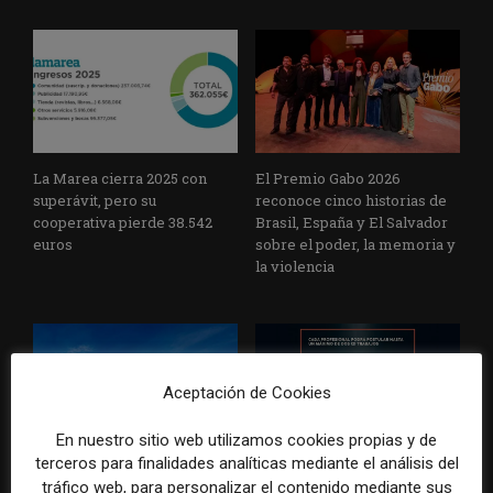
La Marea cierra 2025 con
El Premio Gabo 2026
superávit, pero su
reconoce cinco historias de
cooperativa pierde 38.542
Brasil, España y El Salvador
euros
sobre el poder, la memoria y
la violencia
Aceptación de Cookies
En nuestro sitio web utilizamos cookies propias y de
terceros para finalidades analíticas mediante el análisis del
Radio Televisión Madrid
ADEPA crea un premio
tráfico web, para personalizar el contenido mediante sus