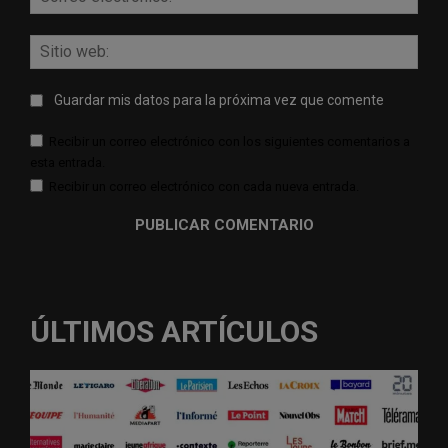
elect
Sitio
web:
Guardar mis datos para la próxima vez que comente
Recibir un correo electrónico con los siguientes comentarios a
esta entrada.
Recibir un correo electrónico con cada nueva entrada.
ÚLTIMOS ARTÍCULOS