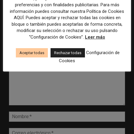
establece un sistema de
especial para la mejor
preferencias y con finalidades publicitarias. Para más
control para el uso de la
cobertura periodística del
información puedes consultar nuestra Política de Cookies
inteligencia artificial
Mundial 2026
AQUÍ. Puedes aceptar y rechazar todas las cookies en
bloque o también puedes aceptarlas de forma concreta,
modificar su selección o rechazar su uso pulsando
“Configuración de Cookies”.
Leer más
DEJA UNA RESPUESTA
Configuración de
Aceptar todas
Rechazar todas
Cookies
Comentario:
Nomb
Corr