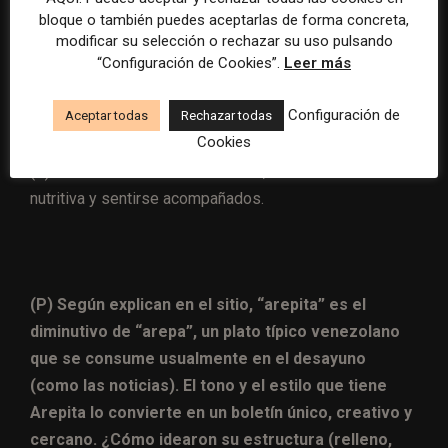
encontraron los lectores a Arepita? Y hoy, en el
bloque o también puedes aceptarlas de forma concreta,
contexto actual que vive Venezuela (las
modificar su selección o rechazar su uso pulsando
“Configuración de Cookies”.
Leer más
elecciones presidenciales están previstas para el
28 de julio próximo), ¿qué buscan los lectores en el
Configuración de
Aceptar todas
Rechazar todas
boletín?
Cookies
(R) Buscan información verificada, dieta informativa
nutritiva y sentirse acompañados.
(P) Según explican en el sitio, “arepita” es el
diminutivo de “arepa”, un plato típico venezolano
que se consume usualmente en el desayuno
(como las noticias). El tono y el estilo que tiene
Arepita lo convierte en un boletín único, creativo y
cercano. ¿Cómo idearon su estructura (relleno,