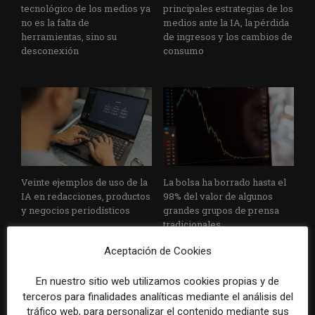
tecnológico de los medios ya
principales estrategias de los
no es la falta de
medios ante la IA, la pérdida
herramientas, sino su
de ingresos y los cambios de
desconexión
consumo
Veinte ejemplos de uso de la
La bolsa ha borrado hasta el
IA en redacciones, productos
98% del valor de algunos
y negocios periodísticos
grandes grupos de prensa
tradicionales
Aceptación de Cookies
En nuestro sitio web utilizamos cookies propias y de
terceros para finalidades analíticas mediante el análisis del
tráfico web, para personalizar el contenido mediante sus