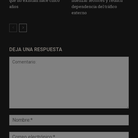
que no existían hace cinco
fidelizar lectores y reducir
años
dependencia del tráfico
externo
DEJA UNA RESPUESTA
Comentario:
Nomb
Corr