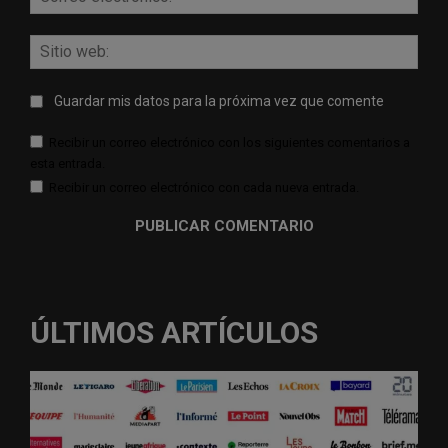
elect
Sitio
web:
Guardar mis datos para la próxima vez que comente
Recibir un correo electrónico con los siguientes comentarios a
esta entrada.
Recibir un correo electrónico con cada nueva entrada.
ÚLTIMOS ARTÍCULOS