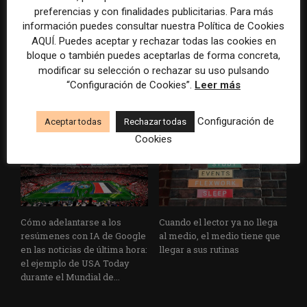
preferencias y con finalidades publicitarias. Para más
información puedes consultar nuestra Política de Cookies
Los medios tienen audiencia,
El buzón como nueva
AQUÍ. Puedes aceptar y rechazar todas las cookies en
pero no siempre comunidad:
portada: la estrategia de los
bloque o también puedes aceptarlas de forma concreta,
cómo activar a los lectores
medios para conquistar
modificar su selección o rechazar su uso pulsando
que siguen las noticias en
ciudad a ciudad
“Configuración de Cookies”.
Leer más
silencio
Configuración de
Aceptar todas
Rechazar todas
Cookies
Cómo adelantarse a los
Cuando el lector ya no llega
resúmenes con IA de Google
al medio, el medio tiene que
en las noticias de última hora:
llegar a sus rutinas
el ejemplo de USA Today
durante el Mundial de...