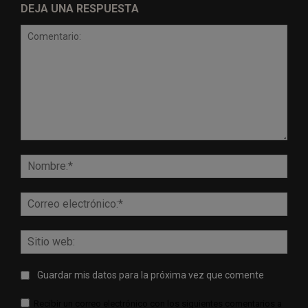
DEJA UNA RESPUESTA
Comentario:
Nomb
Corr
elect
Sitio
web:
Guardar mis datos para la próxima vez que comente
Recibir un correo electrónico con los siguientes comentarios a