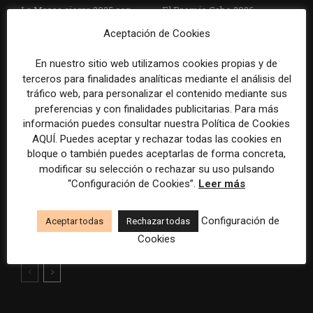
La Marea cierra 2025 con
El Premio Gabo 2026
superávit, pero su
reconoce cinco historias de
Aceptación de Cookies
cooperativa pierde 38.542
Brasil, España y El Salvador
euros
sobre el poder, la memoria y
En nuestro sitio web utilizamos cookies propias y de
la violencia
terceros para finalidades analíticas mediante el análisis del
tráfico web, para personalizar el contenido mediante sus
preferencias y con finalidades publicitarias. Para más
información puedes consultar nuestra Política de Cookies
AQUÍ. Puedes aceptar y rechazar todas las cookies en
bloque o también puedes aceptarlas de forma concreta,
modificar su selección o rechazar su uso pulsando
“Configuración de Cookies”.
Leer más
Radio Televisión Madrid
ADEPA crea un premio
establece un sistema de
especial para la mejor
Configuración de
Aceptar todas
Rechazar todas
control para el uso de la
cobertura periodística del
inteligencia artificial
Mundial 2026
Cookies