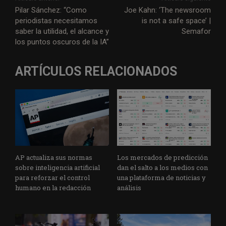
t
e
k
t
e
i
i
s
Pilar Sánchez: “Como
Joe Kahn: ‘The newsroom
periodistas necesitamos
is not a safe space’ |
t
b
e
s
g
l
l
a
saber la utilidad, el alcance y
Semafor
e
o
d
A
r
g
los puntos oscuros de la IA”
r
o
I
p
a
e
k
n
p
m
ARTÍCULOS RELACIONADOS
AP actualiza sus normas
Los mercados de predicción
sobre inteligencia artificial
dan el salto a los medios con
para reforzar el control
una plataforma de noticias y
humano en la redacción
análisis