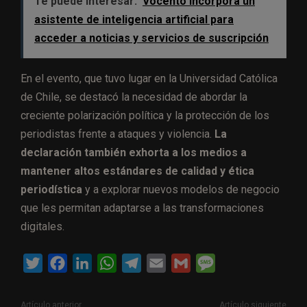
Te puede interesar:
Vocento incorpora un
asistente de inteligencia artificial para
acceder a noticias y servicios de suscripción
En el evento, que tuvo lugar en la Universidad Católica
de Chile, se destacó la necesidad de abordar la
creciente polarización política y la protección de los
periodistas frente a ataques y violencia.
La
declaración también exhorta a los medios a
mantener altos estándares de calidad y ética
periodística
y a explorar nuevos modelos de negocio
que les permitan adaptarse a las transformaciones
digitales.
T
F
L
W
T
E
G
M
w
a
i
h
e
m
m
e
i
c
n
a
l
a
a
s
Artículo anterior
Artículo siguiente