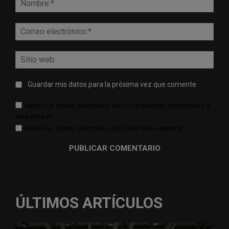
Corr
elect
Sitio
web:
Guardar mis datos para la próxima vez que comente
Recibir un correo electrónico con los siguientes comentarios a
esta entrada.
Recibir un correo electrónico con cada nueva entrada.
ÚLTIMOS ARTÍCULOS