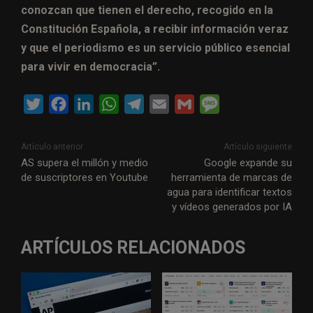
conozcan que tienen el derecho, recogido en la
Constitución Española, a recibir información veraz
y que el periodismo es un servicio público esencial
para vivir en democracia”.
T
F
L
W
T
E
G
M
w
a
i
h
e
m
m
e
i
c
n
a
l
a
a
s
Artículo anterior
Artículo siguiente
t
e
k
t
e
i
i
s
AS supera el millón y medio
Google expande su
de suscriptores en Youtube
herramienta de marcas de
t
b
e
s
g
l
l
a
agua para identificar textos
e
o
d
A
r
g
y vídeos generados por IA
r
o
I
p
a
e
k
n
p
m
ARTÍCULOS RELACIONADOS