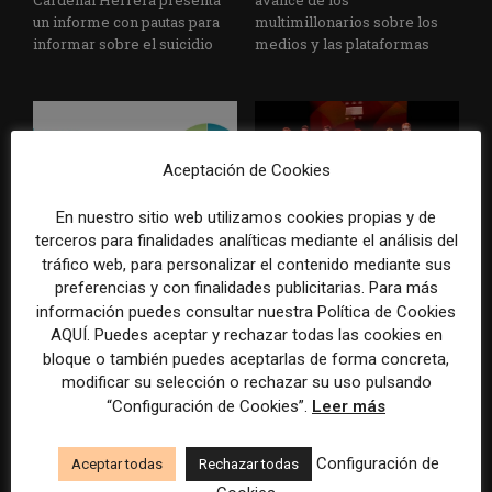
Cardenal Herrera presenta
avance de los
un informe con pautas para
multimillonarios sobre los
informar sobre el suicidio
medios y las plataformas
Aceptación de Cookies
En nuestro sitio web utilizamos cookies propias y de
terceros para finalidades analíticas mediante el análisis del
La Marea cierra 2025 con
El Premio Gabo 2026
tráfico web, para personalizar el contenido mediante sus
superávit, pero su
reconoce cinco historias de
preferencias y con finalidades publicitarias. Para más
cooperativa pierde 38.542
Brasil, España y El Salvador
información puedes consultar nuestra Política de Cookies
euros
sobre el poder, la memoria y
AQUÍ. Puedes aceptar y rechazar todas las cookies en
la violencia
bloque o también puedes aceptarlas de forma concreta,
modificar su selección o rechazar su uso pulsando
“Configuración de Cookies”.
Leer más
Configuración de
Aceptar todas
Rechazar todas