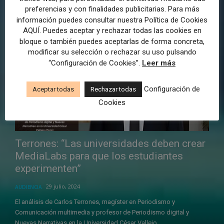
De Polonia a Croacia, de China a Corea del Sur y de allí a Perú, el
preferencias y con finalidades publicitarias. Para más
último año de Daniel Barredo Ibáñez, doctor en...
información puedes consultar nuestra Política de Cookies
AQUÍ. Puedes aceptar y rechazar todas las cookies en
bloque o también puedes aceptarlas de forma concreta,
modificar su selección o rechazar su uso pulsando
“Configuración de Cookies”.
Leer más
Configuración de
Aceptar todas
Rechazar todas
Cookies
Terrones: “Las universidades deben crear
MediaLabs para que los estudiantes
experimenten”
29 julio, 2024
AUDIENCIA
El análisis de Carlos Terrones, magíster en Periodismo y
Comunicación multimedia y profesor de Periodismo digital y
Nuevas Narrativas en la Universidad César Vallejo...