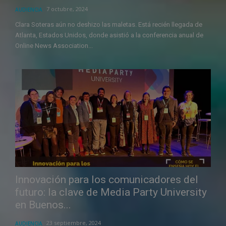
7 octubre, 2024
AUDIENCIA
Clara Soteras aún no deshizo las maletas. Está recién llegada de
Atlanta, Estados Unidos, donde asistió a la conferencia anual de
Online News Association...
Innovación para los comunicadores del
futuro: la clave de Media Party University
en Buenos...
23 septiembre, 2024
AUDIENCIA