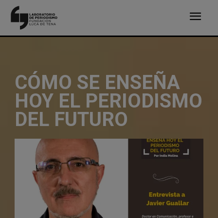
CÓMO SE ENSEÑA
HOY EL PERIODISMO
DEL FUTURO