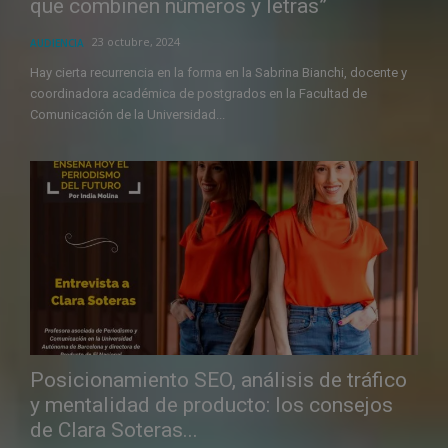
que combinen números y letras”
23 octubre, 2024
AUDIENCIA
Hay cierta recurrencia en la forma en la Sabrina Bianchi, docente y
coordinadora académica de postgrados en la Facultad de
Comunicación de la Universidad...
Posicionamiento SEO, análisis de tráfico
y mentalidad de producto: los consejos
de Clara Soteras...