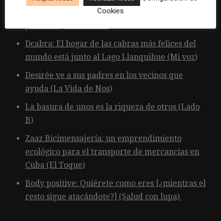
Cookies
A los disparos el barrio responde con activismo
y música
(Cerosetenta
)
Dcabra: El hogar de las cabras más felices del
mundo está junto al Lago Llanquihue
(Mi voz
)
Desirée ve a sus padres en los vecinos que
ayuda
(La Vida de Nos
)
La basura de unos es la riqueza de otros
(Lado
B
)
Zaaz Bicimensajería: un emprendimiento
ecológico para el transporte de mercancías en
Cuba
(El Toque
)
Body positive: Quiérete como eres [¿mientras el
resto sigue atacándote?]
(Salud con lup
a)