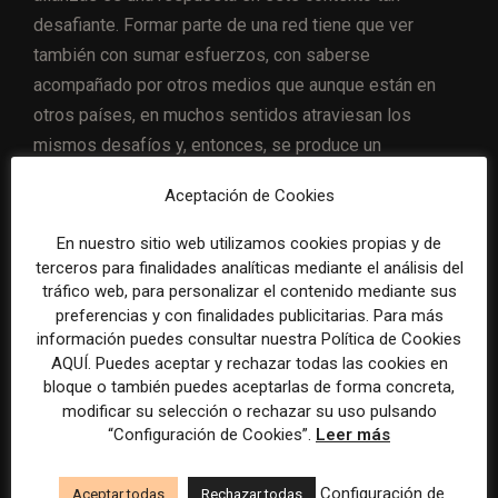
desafiante. Formar parte de una red tiene que ver
también con sumar esfuerzos, con saberse
acompañado por otros medios que aunque están en
otros países, en muchos sentidos atraviesan los
mismos desafíos y, entonces, se produce un
aprendizaje colectivo”.
Aceptación de Cookies
Aquí dejamos
algunos ejemplos de las historias de
En nuestro sitio web utilizamos cookies propias y de
la Red de Periodismo Humano de Latinoamérica:
terceros para finalidades analíticas mediante el análisis del
tráfico web, para personalizar el contenido mediante sus
preferencias y con finalidades publicitarias. Para más
Cómo viven y trabajan en la pandemia las y los
información puedes consultar nuestra Política de Cookies
médicos venezolanos de los que dependen
AQUÍ. Puedes aceptar y rechazar todas las cookies en
pueblos rurales enteros de Argentina
bloque o también puedes aceptarlas de forma concreta,
modificar su selección o rechazar su uso pulsando
(RED/ACCIÓN)
“Configuración de Cookies”.
Leer más
La importancia de cerrar la brecha salarial
(GK
)
Configuración de
Aceptar todas
Rechazar todas