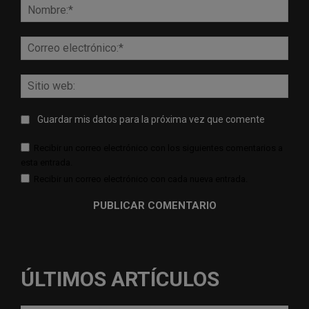
Nomb
Corr
elect
Sitio
web:
Guardar mis datos para la próxima vez que comente
Recibir un correo electrónico con los siguientes comentarios a
esta entrada.
Recibir un correo electrónico con cada nueva entrada.
ÚLTIMOS ARTÍCULOS