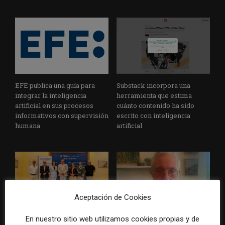
EFE publica una guía para
Substack incorpora una
integrar la inteligencia
herramienta que estima
artificial en sus procesos
cuánto contenido ha sido
informativos con supervisión
escrito con inteligencia
humana
artificial
Aceptación de Cookies
En nuestro sitio web utilizamos cookies propias y de
La Universidad CEU
Paul Krugman alerta del