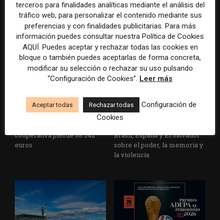
Cardenal Herrera presenta
avance de los
terceros para finalidades analíticas mediante el análisis del
un informe con pautas para
multimillonarios sobre los
tráfico web, para personalizar el contenido mediante sus
informar sobre el suicidio
medios y las plataformas
preferencias y con finalidades publicitarias. Para más
información puedes consultar nuestra Política de Cookies
AQUÍ. Puedes aceptar y rechazar todas las cookies en
bloque o también puedes aceptarlas de forma concreta,
modificar su selección o rechazar su uso pulsando
“Configuración de Cookies”.
Leer más
Configuración de
Aceptar todas
Rechazar todas
La Marea cierra 2025 con
El Premio Gabo 2026
Cookies
superávit, pero su
reconoce cinco historias de
cooperativa pierde 38.542
Brasil, España y El Salvador
euros
sobre el poder, la memoria y
la violencia