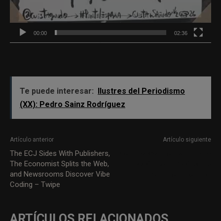
00:00
02:36
Te puede interesar:
Ilustres del Periodismo
(XX): Pedro Sainz Rodríguez
Artículo anterior
Artículo siguiente
The ECJ Sides With Publishers,
Gemma Martínez asumirá la
The Economist Splits the Web,
dirección de El Periódico a
and Newsrooms Discover Vibe
partir del 1 de junio
Coding – Twipe
ARTÍCULOS RELACIONADOS