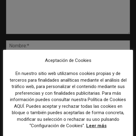
Aceptación de Cookies
En nuestro sitio web utilizamos cookies propias y de
terceros para finalidades analíticas mediante el análisis del
tráfico web, para personalizar el contenido mediante sus
preferencias y con finalidades publicitarias. Para más
Guardar mis datos para la próxima vez que comente
información puedes consultar nuestra Política de Cookies
AQUÍ. Puedes aceptar y rechazar todas las cookies en
Recibir un correo electrónico con los siguientes comentarios a esta
bloque o también puedes aceptarlas de forma concreta,
entrada.
modificar su selección o rechazar su uso pulsando
Recibir un correo electrónico con cada nueva entrada.
“Configuración de Cookies”.
Leer más