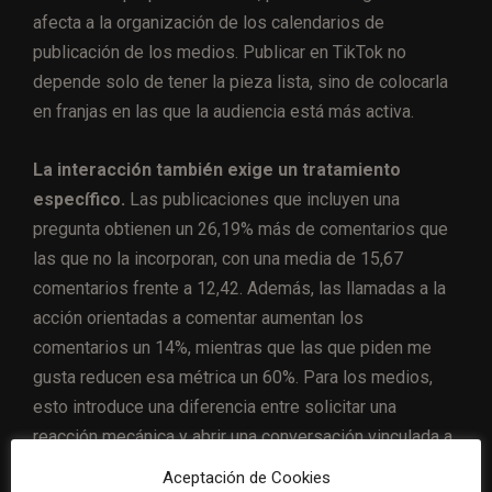
afecta a la organización de los calendarios de
publicación de los medios. Publicar en TikTok no
depende solo de tener la pieza lista, sino de colocarla
en franjas en las que la audiencia está más activa.
La interacción también exige un tratamiento
específico.
Las publicaciones que incluyen una
pregunta obtienen un 26,19% más de comentarios que
las que no la incorporan, con una media de 15,67
comentarios frente a 12,42. Además, las llamadas a la
acción orientadas a comentar aumentan los
comentarios un 14%, mientras que las que piden me
gusta reducen esa métrica un 60%. Para los medios,
esto introduce una diferencia entre solicitar una
reacción mecánica y abrir una conversación vinculada a
la noticia.
Aceptación de Cookies