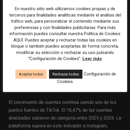
Las menciones tienen un efecto desigual según el
En nuestro sitio web utilizamos cookies propias y de
terceros para finalidades analíticas mediante el análisis del
tamaño de la cuenta. En perfiles Tiny y Small, mencionar
tráfico web, para personalizar el contenido mediante sus
a alguien en la descripción puede elevar el alcance más
preferencias y con finalidades publicitarias. Para más
de un 20% y los comentarios más de un 45%. En
información puedes consultar nuestra Política de Cookies
cuentas de más de 100.000 seguidores, el beneficio
AQUÍ. Puedes aceptar y rechazar todas las cookies en
bloque o también puedes aceptarlas de forma concreta,
casi desaparece y en las Huge las menciones
modificar su selección o rechazar su uso pulsando
coinciden con pérdidas de alcance e interacciones.
“Configuración de Cookies”.
Leer más
Para medios pequeños, locales o especializados, las
menciones pueden ayudar a conectar con otras
Configuración de
Aceptar todas
Rechazar todas
comunidades. Para cuentas informativas grandes, el
Cookies
informe no muestra el mismo efecto.
El crecimiento de cuentas continúa siendo uno de los
puntos fuertes de TikTok. El 16,47% de las cuentas
analizadas subieron de categoría entre 2025 y 2026. La
plataforma supera en este indicador a Instagram,