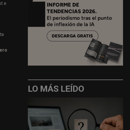
st e
ta
iero
LO MÁS LEÍDO