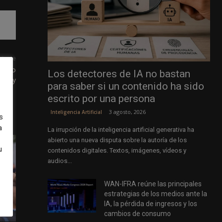
uiente
rok o
Los detectores de IA no bastan
lexity
para saber si un contenido ha sido
escrito por una persona
3 agosto, 2026
Inteligencia Artificial
s
a
La irrupción de la inteligencia artificial generativa ha
abierto una nueva disputa sobre la autoría de los
u
contenidos digitales. Textos, imágenes, vídeos y
audios...
WAN-IFRA reúne las principales
estrategias de los medios ante la
IA, la pérdida de ingresos y los
cambios de consumo