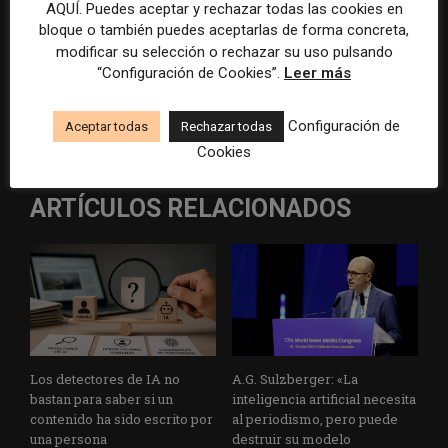
AQUÍ. Puedes aceptar y rechazar todas las cookies en
bloque o también puedes aceptarlas de forma concreta,
Artículo anterior
Artículo siguiente
modificar su selección o rechazar su uso pulsando
Rafael Höhr se incorpora a
El Español recupera el
“Configuración de Cookies”.
Leer más
ABC como subdirector para
liderazgo de audiencia en
dirigir las apuestas
abril mientras nueve diarios
Configuración de
Aceptar todas
Rechazar todas
narrativas del área de
del Top10 pierden lectores
Enfoque
Cookies
ARTÍCULOS RELACIONADOS
Los detectores de IA no
A.G. Sulzberger: «La
bastan para saber si un
inteligencia artificial necesita
contenido ha sido escrito por
al periodismo, pero puede
una persona
destruir su modelo