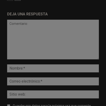
DEJA UNA RESPUESTA
Comentario:
Nomb
Corr
elect
Sitio
web:
Guardar mis datos para la próxima vez que comente