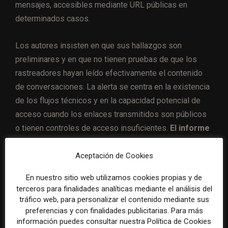
mensajes, accesibles mediante URL públicas en
determinados casos.
Los autores insisten en que sus hallazgos son
preliminares y en que no tienen pruebas de que los
rastreadores hayan leído efectivamente el contenido
de conversaciones. La alerta se centra en la existencia
de los flujos técnicos y en la capacidad potencial de
acceso cuando los enlaces transmitidos son públicos
o tienen controles de acceso insuficientes.
El informe
recalca que no describe vulnerabilidades
explotables por terceros externos, sino prácticas
Aceptación de Cookies
de analítica y publicidad que solo los operadores
En nuestro sitio web utilizamos cookies propias y de
de las plataformas pueden corregir o limitar desde
terceros para finalidades analíticas mediante el análisis del
su propia infraestructura.
tráfico web, para personalizar el contenido mediante sus
preferencias y con finalidades publicitarias. Para más
información puedes consultar nuestra Política de Cookies