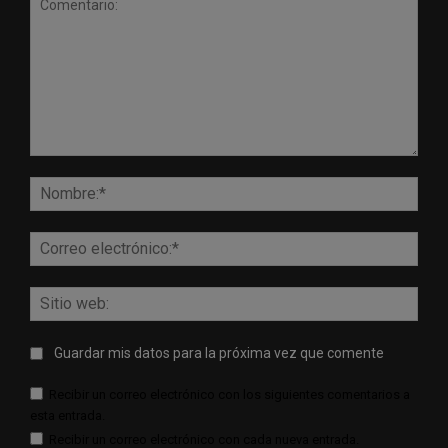
Comentario:
Nomb
Corr
elect
Sitio
web:
Guardar mis datos para la próxima vez que comente
Recibir un correo electrónico con los siguientes comentarios a
esta entrada.
Recibir un correo electrónico con cada nueva entrada.