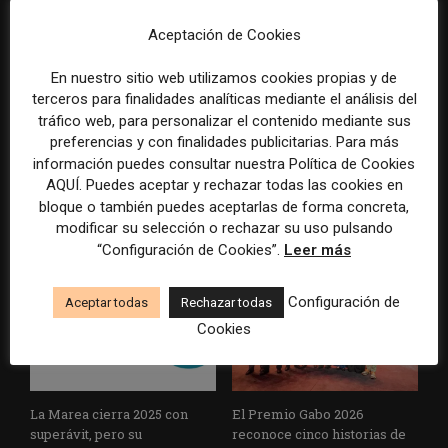
Aceptación de Cookies
En nuestro sitio web utilizamos cookies propias y de
terceros para finalidades analíticas mediante el análisis del
tráfico web, para personalizar el contenido mediante sus
preferencias y con finalidades publicitarias. Para más
información puedes consultar nuestra Política de Cookies
La Universidad CEU
Paul Krugman alerta del
AQUÍ. Puedes aceptar y rechazar todas las cookies en
Cardenal Herrera presenta
avance de los
bloque o también puedes aceptarlas de forma concreta,
un informe con pautas para
multimillonarios sobre los
informar sobre el suicidio
medios y las plataformas
modificar su selección o rechazar su uso pulsando
“Configuración de Cookies”.
Leer más
Configuración de
Aceptar todas
Rechazar todas
Cookies
La Marea cierra 2025 con
El Premio Gabo 2026
superávit, pero su
reconoce cinco historias de