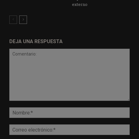
externo
DEJA UNA RESPUESTA
Comentario:
Nomb
Corr
elect