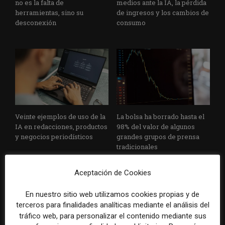
no es la falta de
medios ante la IA, la pérdida
herramientas, sino su
de ingresos y los cambios de
desconexión
consumo
Veinte ejemplos de uso de la
La bolsa ha borrado hasta el
IA en redacciones, productos
98% del valor de algunos
y negocios periodísticos
grandes grupos de prensa
tradicionales
Aceptación de Cookies
En nuestro sitio web utilizamos cookies propias y de
terceros para finalidades analíticas mediante el análisis del
tráfico web, para personalizar el contenido mediante sus