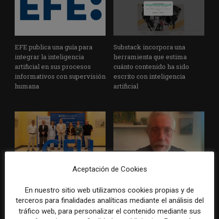
EFE publica una guía para
Substack incorpora una
integrar la inteligencia
herramienta que estima
artificial en sus procesos
cuánto contenido ha sido
informativos con supervisión
escrito con inteligencia
humana
artificial
Aceptación de Cookies
La Universidad CEU
Paul Krugman alerta del
Cardenal Herrera presenta
avance de los
En nuestro sitio web utilizamos cookies propias y de
un informe con pautas para
multimillonarios sobre los
terceros para finalidades analíticas mediante el análisis del
informar sobre el suicidio
medios y las plataformas
tráfico web, para personalizar el contenido mediante sus