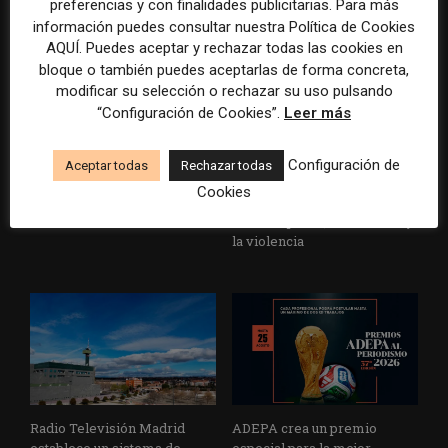
preferencias y con finalidades publicitarias. Para más
información puedes consultar nuestra Política de Cookies
AQUÍ. Puedes aceptar y rechazar todas las cookies en
bloque o también puedes aceptarlas de forma concreta,
modificar su selección o rechazar su uso pulsando
“Configuración de Cookies”.
Leer más
La Marea cierra 2025 con
El Premio Gabo 2026
Configuración de
Aceptar todas
Rechazar todas
superávit, pero su
reconoce cinco historias de
Cookies
cooperativa pierde 38.542
Brasil, España y El Salvador
euros
sobre el poder, la memoria y
la violencia
Radio Televisión Madrid
ADEPA crea un premio
establece un sistema de
especial para la mejor