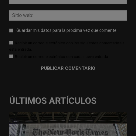
elect
Sitio
web:
Guardar mis datos para la próxima vez que comente
Recibir un correo electrónico con los siguientes comentarios a
esta entrada.
Recibir un correo electrónico con cada nueva entrada.
ÚLTIMOS ARTÍCULOS