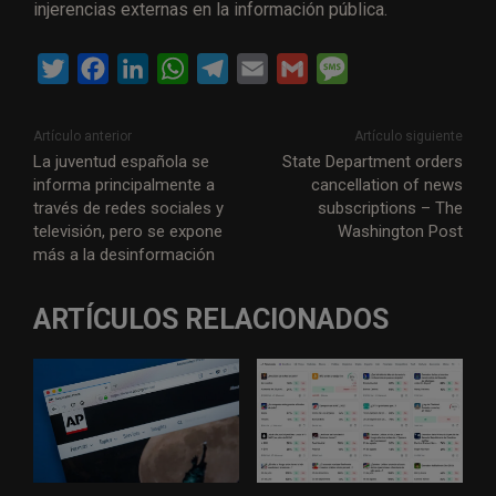
injerencias externas en la información pública.
T
F
L
W
T
E
G
M
w
a
i
h
e
m
m
e
i
c
n
a
l
a
a
s
Artículo anterior
Artículo siguiente
t
e
k
t
e
i
i
s
La juventud española se
State Department orders
informa principalmente a
cancellation of news
t
b
e
s
g
l
l
a
través de redes sociales y
subscriptions – The
e
o
d
A
r
g
televisión, pero se expone
Washington Post
r
o
I
p
a
e
más a la desinformación
k
n
p
m
ARTÍCULOS RELACIONADOS