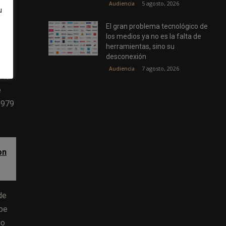
5 agosto, 2026
Audiencia
u
l
El gran problema tecnológico de
los medios ya no es la falta de
herramientas, sino su
desconexión
7 agosto, 2026
Audiencia
 la
e
1979
on
de
ipe
io