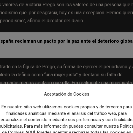
 valores de Victoria Prego son los valores de una persona que 
eriodismo que, por desgracia, hoy es una excepción. Hemos quer
eriodismo”, afirmó el director del diario.
spaña reclaman un pacto por la paz ante el deterioro globa
trado en la figura de Prego, su forma de ejercer el periodismo y
oledo la definió como “una mujer justa” y destacó su falta de
o a nadie menos sectario que ella. Era realmente una mujer justa,
política”, afirmó.
Aceptación de Cookies
 de Prego con la Transición y la definió como “un símbolo”
En nuestro sitio web utilizamos cookies propias y de terceros para
finalidades analíticas mediante el análisis del tráfico web, para
ad señaló que formar parte de ese grupo de personas que hiciero
personalizar el contenido mediante sus preferencias y con finalidade
publicitarias. Para más información puedes consultar nuestra Polític
de Cookies AQUÍ. Puedes aceptar y rechazar todas las cookies en