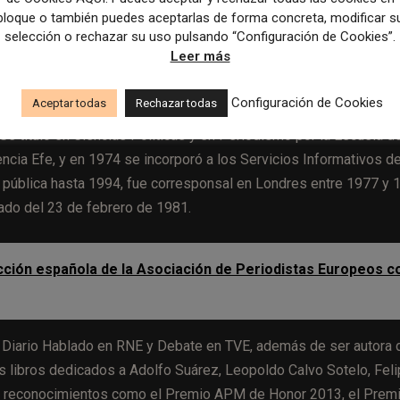
 de Prego en una etapa de polarización del debate público y de
bloque o también puedes aceptarlas de forma concreta, modificar s
selección o rechazar su uso pulsando “Configuración de Cookies”.
mos en un periodismo de trincheras. Estamos en un momento en e
Leer más
 es otro de ellos. Victoria era todo lo contrario, era
dó.
Configuración de Cookies
Aceptar todas
Rechazar todas
e tituló en Ciencias Políticas y en Periodismo por la Escuela de
gencia Efe, y en 1974 se incorporó a los Servicios Informativos d
ón pública hasta 1994, fue corresponsal en Londres entre 1977 y 
ado del 23 de febrero de 1981.
ección española de la Asociación de Periodistas Europeos c
, Diario Hablado en RNE y Debate en TVE, además de ser autora 
os libros dedicados a Adolfo Suárez, Leopoldo Calvo Sotelo, Fel
bió reconocimientos como el Premio APM de Honor 2013, el Prem