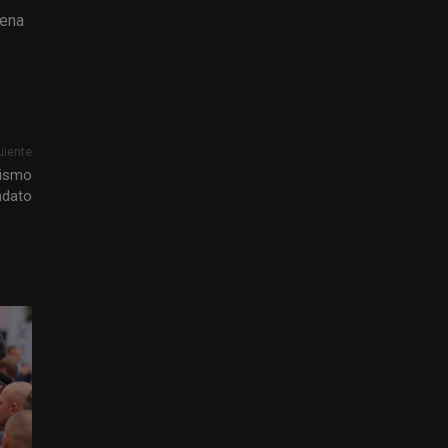
Tena
uiente
dismo
ndato