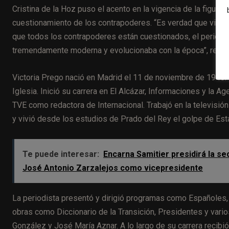
Cristina de la Hoz puso el acento en la vigencia de la figura
cuestionamiento de los contrapoderes. “Es verdad que vivi
que todos los contrapoderes están cuestionados, el periodismo
tremendamente moderna y evolucionaba con la época”, recor
Victoria Prego nació en Madrid el 11 de noviembre de 1948. S
Iglesia. Inició su carrera en El Alcázar, Informaciones y la A
TVE como redactora de Internacional. Trabajó en la televisi
y vivió desde los estudios de Prado del Rey el golpe de Est
Te puede interesar:
Encarna Samitier presidirá la s
José Antonio Zarzalejos como vicepresidente
La periodista presentó y dirigió programas como Españoles
obras como Diccionario de la Transición, Presidentes y vari
González y José María Aznar. A lo largo de su carrera reci