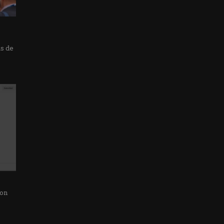
as de
con