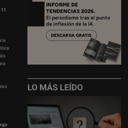
 11
ría
ítica
lás
ara
LO MÁS LEÍDO
ales
rego