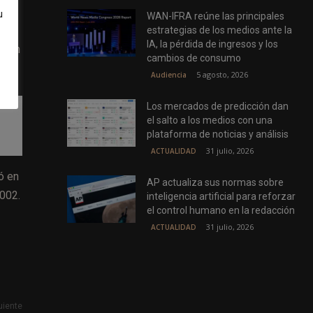
e
u
WAN-IFRA reúne las principales
onal
estrategias de los medios ante la
IA, la pérdida de ingresos y los
ol en
cambios de consumo
5 agosto, 2026
Audiencia
Los mercados de predicción dan
el salto a los medios con una
plataforma de noticias y análisis
31 julio, 2026
ACTUALIDAD
ó en
AP actualiza sus normas sobre
2002.
inteligencia artificial para reforzar
el control humano en la redacción
31 julio, 2026
ACTUALIDAD
uiente