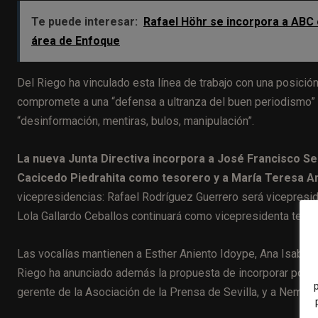
Te puede interesar:
Rafael Höhr se incorpora a ABC c
área de Enfoque
Del Riego ha vinculado esta línea de trabajo con una posición
compromete a una “defensa a ultranza del buen periodismo” y 
“desinformación, mentiras, bulos, manipulación”.
La nueva Junta Directiva incorpora a José Francisco S
Cacicedo Piedrahita como tesorero y a María Teresa A
vicepresidencias: Rafael Rodríguez Guerrero será vicepreside
Lola Gallardo Ceballos continuará como vicepresidenta terce
Las vocalías mantienen a Esther Aniento Idoype, Ana Isabel 
Riego ha anunciado además la propuesta de incorporar por c
gerente de la Asociación de la Prensa de Sevilla, y a Nemes