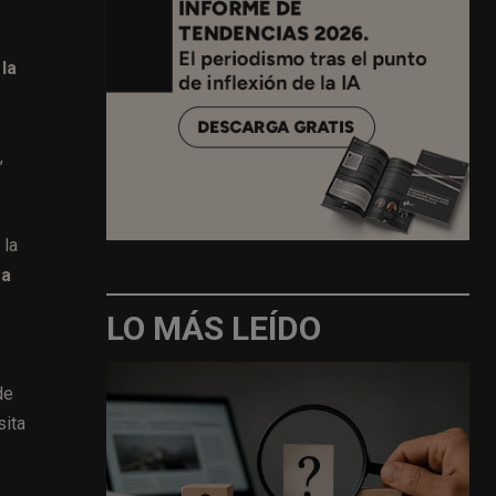
la
,
 la
sa
LO MÁS LEÍDO
de
sita