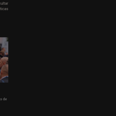
ultar
ticas
as de