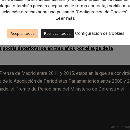
iencias de la Información por la Universidad Complutense d
bloque o también puedes aceptarlas de forma concreta, modificar s
selección o rechazar su uso pulsando “Configuración de Cookies”.
 Universitat Oberta de Catalunya.
Inició su trayectoria profesi
Leer más
sde 1982, pasó por Diario 16 y participó en la creación de El S
llado su carrera como cronista política.
Configuración de Cookies
Aceptar todas
Rechazar todas
 podría deteriorarse en tres años por el auge de la
 Prensa de Madrid entre 2011 y 2015, etapa en la que se convirti
a de la Asociación de Periodistas Parlamentarios entre 2000 y 
enado, el Premio de Periodismo del Ministerio de Defensa y el
Artículo sig