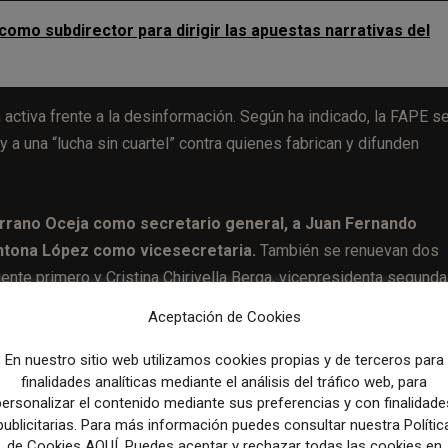
omo subdirector para dirigir las apuestas narrativas del
 activa frente a la desinformación. Según ha indicado, la FAPE s
a una “lucha sin cuartel” contra quienes fabrican y difunden
errano Oceja como secretario general, a Juan Fernando
ntona López como vicesecretaria.
También se renuevan dos
nte primero y Cristina Chirivella Berga, vicepresidenta segunda
ra.
Aceptación de Cookies
Díez Navarrete, Luis Menéndez Villalba y Mar Corral Martínez. D
En nuestro sitio web utilizamos cookies propias y de terceros para
finalidades analíticas mediante el análisis del tráfico web, para
ooptación a Carolina Fernández, exvicepresidenta de la FAPE y
personalizar el contenido mediante sus preferencias y con finalidade
io Rodríguez, expresidente de la Federación.
publicitarias. Para más información puedes consultar nuestra Polític
de Cookies AQUÍ. Puedes aceptar y rechazar todas las cookies en