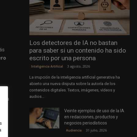
Los detectores de IA no bastan
para saber si un contenido ha sido
más
escrito por una persona
ero
3 agosto, 2026
Inteligencia Artificial
La irrupción de la inteligencia artificial generativa ha
abierto una nueva disputa sobre la autoría de los
contenidos digitales. Textos, imágenes, vídeos y
lls
audios...
atos
Veinte ejemplos de uso de la IA
ende
en redacciones, productos y
negocios periodísticos
s
e
a
31 julio, 2026
Audiencia