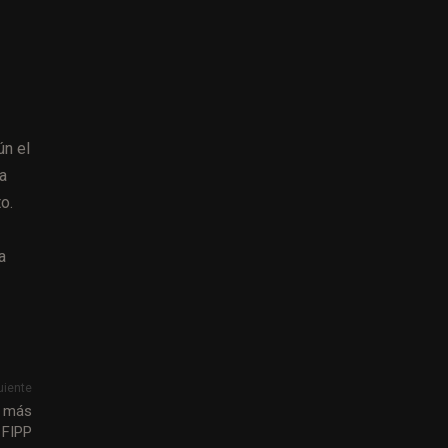
ún el
ya
o.
a
uiente
n más
a FIPP