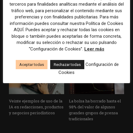
terceros para finalidades analíticas mediante el análisis del
tráfico web, para personalizar el contenido mediante sus
preferencias y con finalidades publicitarias. Para más
El gran problema
WAN-IFRA reúne las
información puedes consultar nuestra Política de Cookies
tecnológico de los medios ya
principales estrategias de los
AQUÍ. Puedes aceptar y rechazar todas las cookies en
no es la falta de
medios ante la IA, la pérdida
bloque o también puedes aceptarlas de forma concreta,
herramientas, sino su
de ingresos y los cambios de
modificar su selección o rechazar su uso pulsando
desconexión
consumo
“Configuración de Cookies”.
Leer más
Configuración de
Aceptar todas
Rechazar todas
Cookies
Veinte ejemplos de uso de la
La bolsa ha borrado hasta el
IA en redacciones, productos
98% del valor de algunos
y negocios periodísticos
grandes grupos de prensa
tradicionales