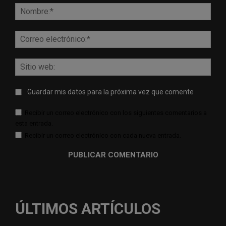
Nomb
Corr
elect
Sitio
web:
Guardar mis datos para la próxima vez que comente
Recibir un correo electrónico con los siguientes comentarios a
esta entrada.
Recibir un correo electrónico con cada nueva entrada.
ÚLTIMOS ARTÍCULOS