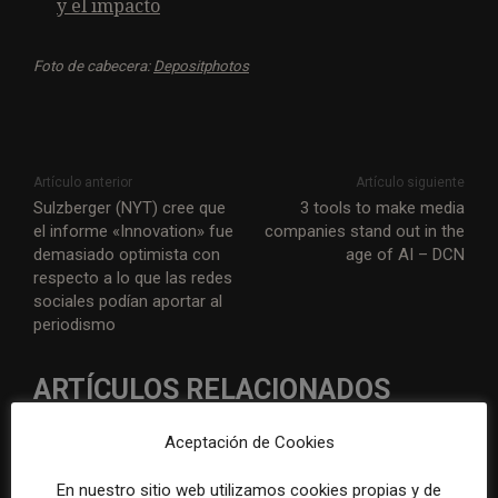
y el impacto
Foto de cabecera:
Depositphotos
Artículo anterior
Artículo siguiente
Sulzberger (NYT) cree que
3 tools to make media
el informe «Innovation» fue
companies stand out in the
demasiado optimista con
age of AI – DCN
respecto a lo que las redes
sociales podían aportar al
periodismo
ARTÍCULOS RELACIONADOS
Aceptación de Cookies
En nuestro sitio web utilizamos cookies propias y de