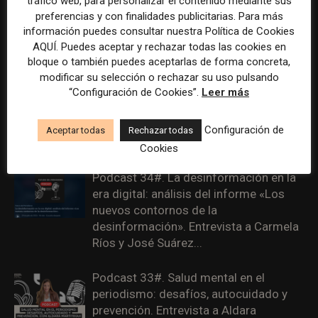
tráfico web, para personalizar el contenido mediante sus
preferencias y con finalidades publicitarias. Para más
Podcast 36#. Plataformas, poder y
información puedes consultar nuestra Política de Cookies
periodismo. Entrevista a Juan Carlos
AQUÍ. Puedes aceptar y rechazar todas las cookies en
Blanco
bloque o también puedes aceptarlas de forma concreta,
modificar su selección o rechazar su uso pulsando
“Configuración de Cookies”.
Leer más
Podcast 35#. Inteligencia artificial,
desinformación y comunidades:
miradas periodísticas y antropológicas.
Configuración de
Aceptar todas
Rechazar todas
Entrevista a Miquel Pellicer
Cookies
Podcast 34#. La desinformación en la
era digital: análisis del informe «Los
nuevos contornos de la
desinformación». Entrevista a Carmela
Ríos y José Suárez...
Podcast 33#. Salud mental en el
periodismo: desafíos, autocuidado y
prevención. Entrevista a Aldara