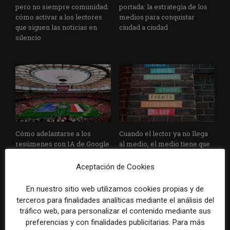
pero no siempre comunidad:
portada: la estrategia de los
cómo activar a los lectores
medios para conquistar
que siguen las noticias en
ciudad a ciudad
silencio
Cómo adelantarse a los
Cuando el lector ya no llega
resúmenes con IA de Google
al medio, el medio tiene que
en las noticias de última hora:
llegar a sus rutinas
el ejemplo de USA Today
Aceptación de Cookies
durante el Mundial de...
En nuestro sitio web utilizamos cookies propias y de
terceros para finalidades analíticas mediante el análisis del
tráfico web, para personalizar el contenido mediante sus
preferencias y con finalidades publicitarias. Para más