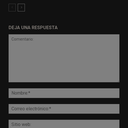
DEJA UNA RESPUESTA
Comentario:
Nomb
Corr
elect
Sitio