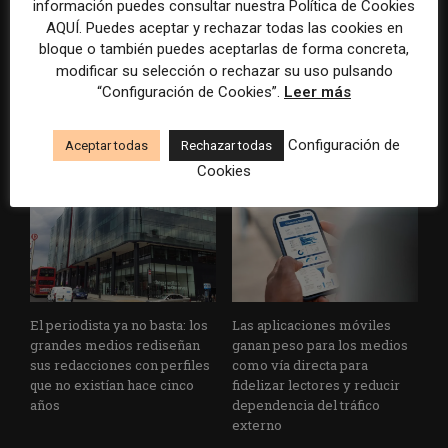
información puedes consultar nuestra Política de Cookies
AQUÍ. Puedes aceptar y rechazar todas las cookies en
bloque o también puedes aceptarlas de forma concreta,
modificar su selección o rechazar su uso pulsando
Usar la IA solo para producir
Doce lecciones de Oxford
“Configuración de Cookies”.
Leer más
más rápido no transformará
para las redacciones: menos
el periodismo
retórica sobre innovación y
más método periodístico
Configuración de
Aceptar todas
Rechazar todas
Cookies
El periodista ya no basta: los
Las aplicaciones móviles
grandes medios rediseñan
ganan peso para los medios
sus redacciones con perfiles
como vía directa para
que no existían hace cinco
fidelizar lectores y reducir
años
dependencia del tráfico
externo