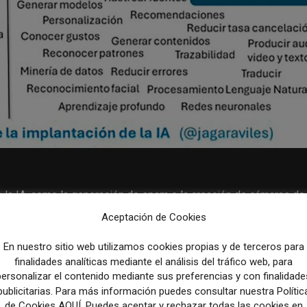
 de la IA, como la generación de spam o la creación de cámaras de
n desinformación y polarización.
Aceptación de Cookies
En nuestro sitio web utilizamos cookies propias y de terceros para
e también ilumina caminos a seguir.
En el cuadrante de la
finalidades analíticas mediante el análisis del tráfico web, para
cialidades de esta tecnología para procesar datos a una esca
personalizar el contenido mediante sus preferencias y con finalidade
ntenidos y optimizar tareas repetitivas, liberando así a los
publicitarias. Para más información puedes consultar nuestra Polític
dido.
de Cookies AQUÍ. Puedes aceptar y rechazar todas las cookies en