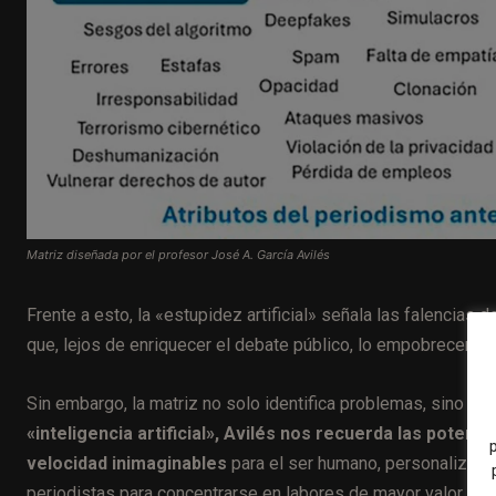
Matriz diseñada por el profesor José A. García Avilés
Frente a esto, la «estupidez artificial» señala las falencias
que, lejos de enriquecer el debate público, lo empobrecen co
Sin embargo, la matriz no solo identifica problemas, sino qu
«inteligencia artificial», Avilés nos recuerda las poten
velocidad inimaginables
para el ser humano, personalizar co
periodistas para concentrarse en labores de mayor valor aña