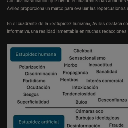
Con una clasificación que divide en cuadrantes las acciones y 
Avilés proporciona un marco para evaluar las repercusiones ac
En el cuadrante de la «estupidez humana», Avilés destaca c
informativa, una realidad lamentable en muchas redacciones 