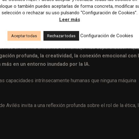
bloque o también puedes aceptarlas de forma concreta, modificar s
selección o rechazar su uso pulsando “Configuración de Cookies”.
Leer más
cias locales aumenta cuando los lectores ven al medio como
Configuración de Cookies
Aceptar todas
Rechazar todas
» donde el informe encuentra su mensaje más esperanzador. Aquí,
gación profunda, la creatividad, la conexión emocional con 
 más en un entorno inundado por la IA.
uellas capacidades intrínsecamente humanas que ninguna máquina
 Avilés invita a una reflexión profunda sobre el rol de la ética, 