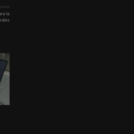
uiente
ra la
rales