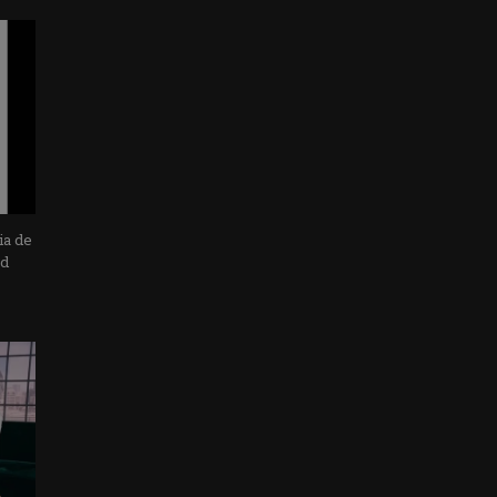
ia de
ad