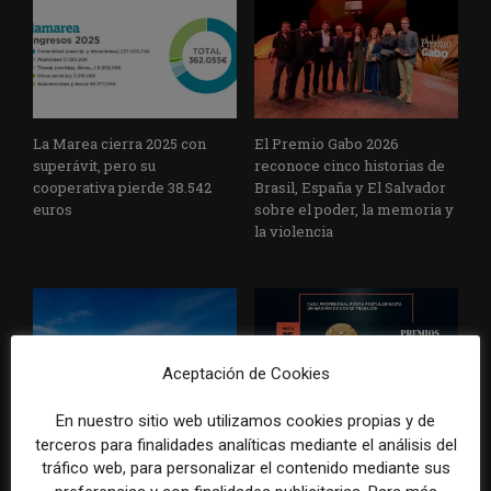
La Marea cierra 2025 con
El Premio Gabo 2026
superávit, pero su
reconoce cinco historias de
cooperativa pierde 38.542
Brasil, España y El Salvador
euros
sobre el poder, la memoria y
la violencia
Aceptación de Cookies
En nuestro sitio web utilizamos cookies propias y de
Radio Televisión Madrid
ADEPA crea un premio
terceros para finalidades analíticas mediante el análisis del
establece un sistema de
especial para la mejor
tráfico web, para personalizar el contenido mediante sus
control para el uso de la
cobertura periodística del