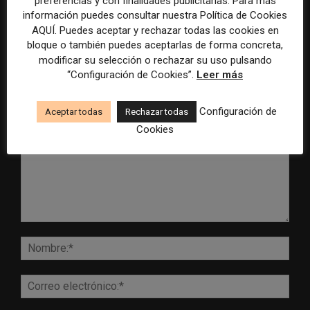
preferencias y con finalidades publicitarias. Para más
inteligencia artificial
Mundial 2026
información puedes consultar nuestra Política de Cookies
AQUÍ. Puedes aceptar y rechazar todas las cookies en
bloque o también puedes aceptarlas de forma concreta,
modificar su selección o rechazar su uso pulsando
“Configuración de Cookies”.
Leer más
DEJA UNA RESPUESTA
Configuración de
Aceptar todas
Rechazar todas
Cookies
Comentario:
Nomb
Corr
elect