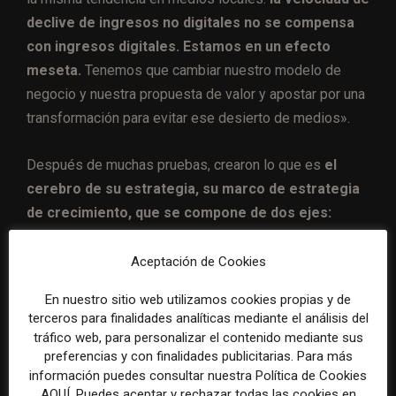
declive de ingresos no digitales no se compensa
con ingresos digitales. Estamos en un efecto
meseta.
Tenemos que cambiar nuestro modelo de
negocio y nuestra propuesta de valor y apostar por una
transformación para evitar ese desierto de medios».
Después de muchas pruebas, crearon lo que es
el
cerebro de su estrategia, su marco de estrategia
de crecimiento, que se compone de dos ejes:
Producto,
compuesto por el contenido, la
Aceptación de Cookies
plataforma, el lanzamiento, y todo pensado y
En nuestro sitio web utilizamos cookies propias y de
desarrollado con métodos agiles y un enfoque
terceros para finalidades analíticas mediante el análisis del
multistreaming
tráfico web, para personalizar el contenido mediante sus
preferencias y con finalidades publicitarias. Para más
Tracción,
integrado por el motor de conversión,
información puedes consultar nuestra Política de Cookies
la experiencia y lo que se necesita para vender
AQUÍ. Puedes aceptar y rechazar todas las cookies en