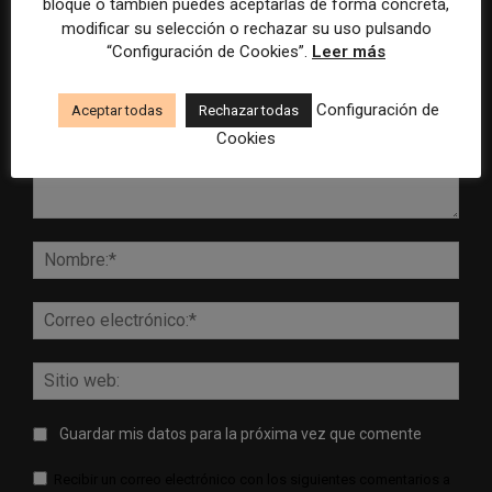
bloque o también puedes aceptarlas de forma concreta,
DEJA UNA RESPUESTA
modificar su selección o rechazar su uso pulsando
“Configuración de Cookies”.
Leer más
Configuración de
Aceptar todas
Rechazar todas
Cookies
Comentario:
Nomb
Corr
elect
Sitio
web:
Guardar mis datos para la próxima vez que comente
Recibir un correo electrónico con los siguientes comentarios a