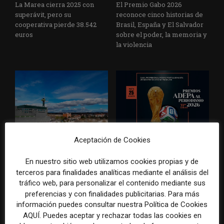
La Marea cierra 2025 con
El Premio Gabo 2026
superávit, pero su
reconoce cinco historias de
cooperativa pierde 38.542
Brasil, España y El Salvador
euros
sobre el poder, la memoria y
la violencia
Radio Televisión Madrid
ADEPA crea un premio
Aceptación de Cookies
establece un sistema de
especial para la mejor
control para el uso de la
cobertura periodística del
En nuestro sitio web utilizamos cookies propias y de
inteligencia artificial
Mundial 2026
terceros para finalidades analíticas mediante el análisis del
tráfico web, para personalizar el contenido mediante sus
preferencias y con finalidades publicitarias. Para más
información puedes consultar nuestra Política de Cookies
AQUÍ. Puedes aceptar y rechazar todas las cookies en