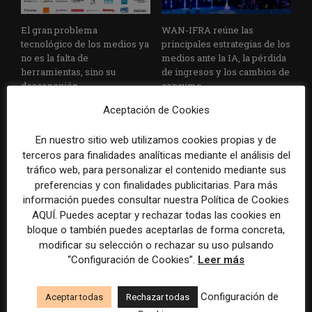
El gran problema
WAN-IFRA reúne las
tecnológico de los medios ya
principales estrategias de los
no es la falta de
medios ante la IA, la pérdida
herramientas, sino su
de ingresos y los cambios de
desconexión
consumo
Aceptación de Cookies
En nuestro sitio web utilizamos cookies propias y de
terceros para finalidades analíticas mediante el análisis del
tráfico web, para personalizar el contenido mediante sus
preferencias y con finalidades publicitarias. Para más
información puedes consultar nuestra Política de Cookies
AQUÍ. Puedes aceptar y rechazar todas las cookies en
Veinte ejemplos de uso de la
La bolsa ha borrado hasta el
IA en redacciones, productos
98% del valor de algunos
bloque o también puedes aceptarlas de forma concreta,
y negocios periodísticos
grandes grupos de prensa
modificar su selección o rechazar su uso pulsando
tradicionales
“Configuración de Cookies”.
Leer más
Configuración de
Aceptar todas
Rechazar todas