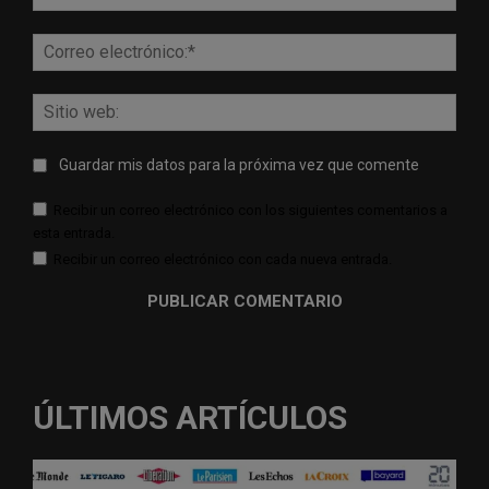
Corr
elect
Sitio
web:
Guardar mis datos para la próxima vez que comente
Recibir un correo electrónico con los siguientes comentarios a
esta entrada.
Recibir un correo electrónico con cada nueva entrada.
ÚLTIMOS ARTÍCULOS