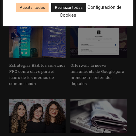
“saludables”
latina en las pasadas
Configuración de
Aceptar todas
Rechazar todas
elecciones de EE. UU.
Cookies
Estrategias B2B: los servicios
Offerwall, la nueva
PRO como clave para el
herramienta de Google para
futuro de los medios de
monetizar contenidos
comunicación
digitales