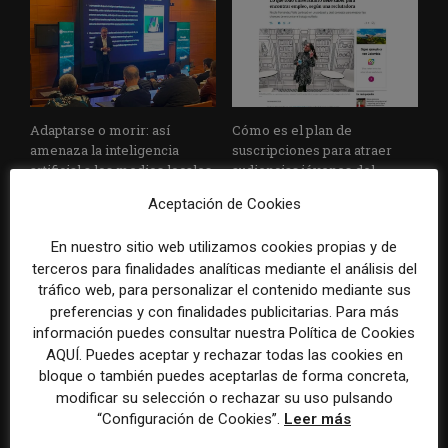
Adaptarse o morir: así
Cómo es el plan de
amenaza la inteligencia
suscripciones para atraer
artificial a los medios locales
audiencias jóvenes del
y regionales
medio regional argentino La
Aceptación de Cookies
Gaceta
En nuestro sitio web utilizamos cookies propias y de
terceros para finalidades analíticas mediante el análisis del
tráfico web, para personalizar el contenido mediante sus
preferencias y con finalidades publicitarias. Para más
información puedes consultar nuestra Política de Cookies
AQUÍ. Puedes aceptar y rechazar todas las cookies en
bloque o también puedes aceptarlas de forma concreta,
Medios latinos en el exilio:
Las estrategias de los
modificar su selección o rechazar su uso pulsando
los desafíos para ser
medios iberoamericanos
“Configuración de Cookies”.
Leer más
sostenibles, relevantes y
para conquistar la audiencia