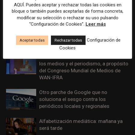
AQUÍ. Puedes aceptar y rechazar todas las cookies en
bloque o también puedes aceptarlas de forma concreta,
modificar su selección o rechazar su uso pulsando
“Configuración de Cookies”.
Leer más
Periodismo de carne y calle
Configuración de
Aceptar todas
Rechazar todas
Cookies
Reflexiones en torno a la industria de
los medios y el periodismo, a propósito
del Congreso Mundial de Medios de
WAN-IFRA
Otro parche de Google que no
soluciona el sesgo contra los
periódicos locales y regionales
Alfabetización mediática: mañana ya
será tarde