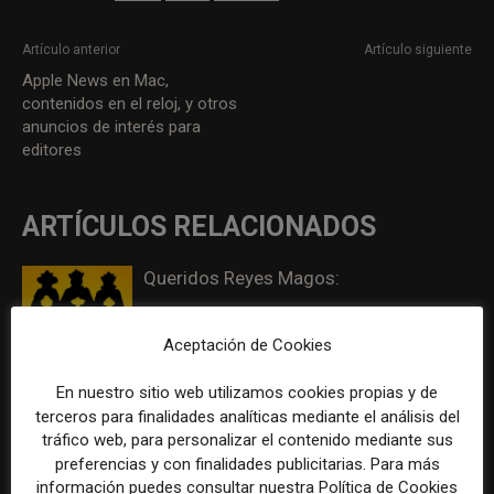
Artículo anterior
Artículo siguiente
Apple News en Mac,
Mayoral: «Es imprescindible
contenidos en el reloj, y otros
que los medios sean más
anuncios de interés para
transparentes para recuperar
editores
la credibilidad social»
ARTÍCULOS RELACIONADOS
Queridos Reyes Magos:
Aceptación de Cookies
El doble rasero del periodismo frente al
En nuestro sitio web utilizamos cookies propias y de
fraude digital (Opinión)
terceros para finalidades analíticas mediante el análisis del
tráfico web, para personalizar el contenido mediante sus
preferencias y con finalidades publicitarias. Para más
información puedes consultar nuestra Política de Cookies
Conversar despacio cuando todo corre