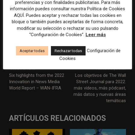
preferencias y con finalidades publicitarias. Para más
ciudadanos.
información puedes consultar nuestra Política de Cookies
AQUÍ. Puedes aceptar y rechazar todas las cookies en
bloque o también puedes aceptarlas de forma concreta,
modificar su selección o rechazar su uso pulsando
“Configuración de Cookies”.
Leer más
Más artículos de opinión de Lluís Cucarella
Configuración de
Aceptar todas
Rechazar todas
Cookies
Artículo anterior
Artículo siguiente
Six highlights from the 2022
Los objetivos de The Wall
Innovation in News Media
Street Journal para 2022:
World Report – WAN-IFRA
más vídeos, más pódcast,
más datos y nuevas áreas
temáticas
ARTÍCULOS RELACIONADOS