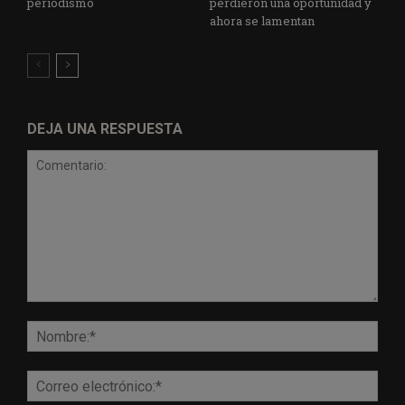
periodismo
perdieron una oportunidad y
ahora se lamentan
DEJA UNA RESPUESTA
Comentario:
Nomb
Corr
elect