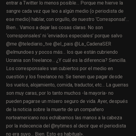
entrar a Twitter lo menos posible… Porque me hierve la
sangre cada vez que leo a algún medio (o periodista de
ese medio) hablar, con orgullo, de nuestro ‘Corresponsal’…
Bien… Vamos a dejar las cosas claras. No son
‘corresponsales’ ni ‘enviados especiales’ porque salvo
@rne @telediario_tve @el_pais @La_CadenaSER
@elmundoes y pocos más… los que están cubriendo
Ucrania son freelance… ¿Y cuál es la diferencia? Sencilla.
Los corresponsales van cubiertos por el medio en
cuestión y los freelance no. Se tienen que pagar desde
los vuelos, alojamiento, comida, traductor, etc… La guerras
son muy caras; por lo tanto muchos -la mayoría- no
pueden pagarse un mísero seguro de vida. Ayer, después
de la noticia sobre la muerte de un compañero
norteamericano nos echábamos las manos a la cabeza
por la indecencia del @nytimes al decir que el periodista
no era suyo… Bien. Esto es habitual».