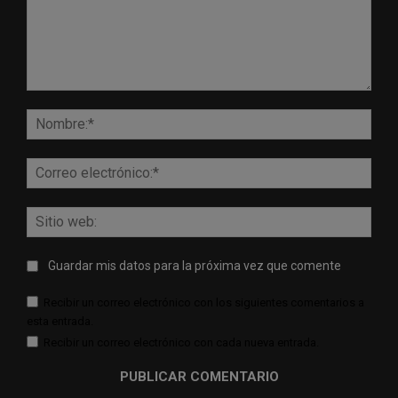
Comentario:
Nomb
Corr
elect
Sitio
web:
Guardar mis datos para la próxima vez que comente
Recibir un correo electrónico con los siguientes comentarios a
esta entrada.
Recibir un correo electrónico con cada nueva entrada.