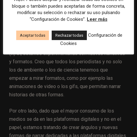
bloque o también puedes aceptarlas de forma concreta,
modificar su selección o rechazar su uso pulsando
“Configuración de Cookies”.
Leer más
(P) Para tratar de llegar a más audiencias,
¿pensaron en incursionar en nuevas narrativas y
Configuración de
Aceptar todas
Rechazar todas
formatos?
Cookies
(R) Sí, estamos experimentando con nuevas narrativas
y formatos. Creo que todos los periodistas y no solo
los de ambiente o los de ciencia tenemos que
empezar a mirar formatos, como por ejemplo las
animaciones de video o los gifs, que permitan narrar
historias de otras formas.
Por otro lado, dado que el
mayor consumo de los
medios se da en las plataformas digitales y no en el
papel, estamos tratando de crear ángulos y nuevas
formas de narrar dedicadas a las plataformas digitales.