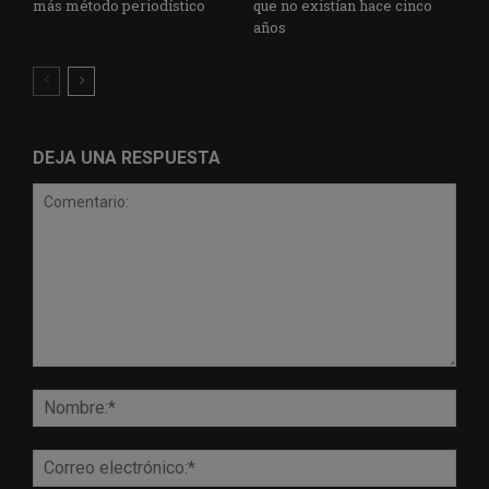
más método periodístico
que no existían hace cinco
años
DEJA UNA RESPUESTA
Comentario:
Nomb
Corr
elect