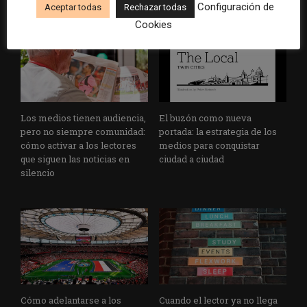
Configuración de
Aceptar todas
Rechazar todas
Cookies
Los medios tienen audiencia,
El buzón como nueva
pero no siempre comunidad:
portada: la estrategia de los
cómo activar a los lectores
medios para conquistar
que siguen las noticias en
ciudad a ciudad
silencio
Cómo adelantarse a los
Cuando el lector ya no llega