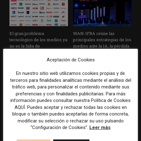
El gran problema
WAN-IFRA reúne las
tecnológico de los medios ya
principales estrategias de los
no es la falta de
medios ante la IA, la pérdida
herramientas, sino su
de ingresos y los cambios de
desconexión
consumo
Aceptación de Cookies
En nuestro sitio web utilizamos cookies propias y de
terceros para finalidades analíticas mediante el análisis del
tráfico web, para personalizar el contenido mediante sus
preferencias y con finalidades publicitarias. Para más
información puedes consultar nuestra Política de Cookies
AQUÍ. Puedes aceptar y rechazar todas las cookies en
bloque o también puedes aceptarlas de forma concreta,
Veinte ejemplos de uso de la
La bolsa ha borrado hasta el
modificar su selección o rechazar su uso pulsando
IA en redacciones, productos
98% del valor de algunos
“Configuración de Cookies”.
Leer más
y negocios periodísticos
grandes grupos de prensa
tradicionales