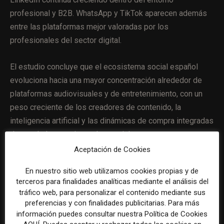
profesional y B2B. WhatsApp y TikTok aparecen además
entre las plataformas mejor valoradas por los
profesionales del sector digital.
El estudio concluye que el ecosistema social español
evoluciona hacia una mayor concentración alrededor de
plataformas audiovisuales y de entretenimiento, con un
peso creciente de los creadores de contenido, la
inteligencia artificial y las dinámicas de compra integradas
dentro de las propias redes sociales.
Aceptación de Cookies
En nuestro sitio web utilizamos cookies propias y de
terceros para finalidades analíticas mediante el análisis del
Artículo anterior
Artículo siguiente
tráfico web, para personalizar el contenido mediante sus
Un proyecto europeo
Minute Media lays off 12% of
preferencias y con finalidades publicitarias. Para más
desarrolla un modelo
workforce, reverses course on
información puedes consultar nuestra Política de Cookies
educativo para detectar
VideoVerse after $200 mill |