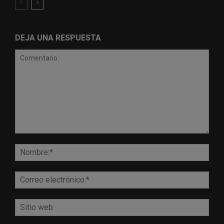
DEJA UNA RESPUESTA
Comentario:
Nomb
Corr
elect
Sitio
web: