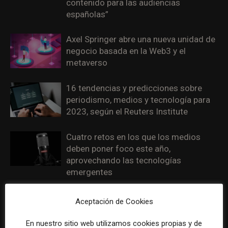
contenido para las audiencias
españolas”
Axel Springer abre una nueva unidad de
negocio basada en la Web3 y el
metaverso
16 tendencias y predicciones sobre
periodismo, medios y tecnología para
2023, según el Reuters Institute
Cuatro retos en los que los medios
deben poner foco este año,
aprovechando las tecnologías
emergentes
Seis tendencias en medios para 2023
Aceptación de Cookies
desde el punto de vista del lector
En nuestro sitio web utilizamos cookies propias y de