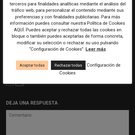
terceros para finalidades analíticas mediante el análisis del
Reflexiones en torno a la industria de
tráfico web, para personalizar el contenido mediante sus
preferencias y con finalidades publicitarias. Para más
los medios y el periodismo, a propósito
información puedes consultar nuestra Política de Cookies
del Congreso Mundial de Medios de
AQUÍ. Puedes aceptar y rechazar todas las cookies en
WAN-IFRA
bloque o también puedes aceptarlas de forma concreta,
modificar su selección o rechazar su uso pulsando
Un estudio de Nielsen concluye que la
“Configuración de Cookies”.
Leer más
mitad de los anunciantes no llega al
umbral necesario de inversión en
Configuración de
Aceptar todas
Rechazar todas
medios para lograr el máximo...
Cookies
DEJA UNA RESPUESTA