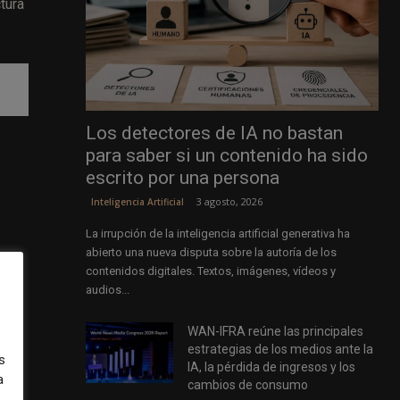
tura
Los detectores de IA no bastan
para saber si un contenido ha sido
escrito por una persona
3 agosto, 2026
Inteligencia Artificial
La irrupción de la inteligencia artificial generativa ha
abierto una nueva disputa sobre la autoría de los
contenidos digitales. Textos, imágenes, vídeos y
orma
audios...
o
WAN-IFRA reúne las principales
rca
estrategias de los medios ante la
s
IA, la pérdida de ingresos y los
a
cambios de consumo