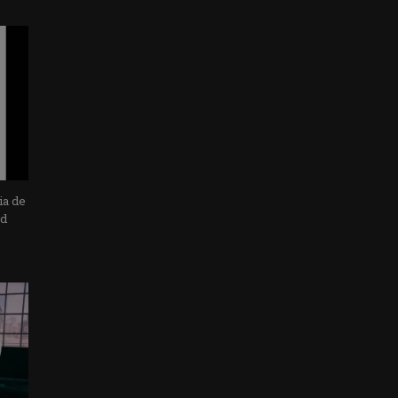
ia de
ad