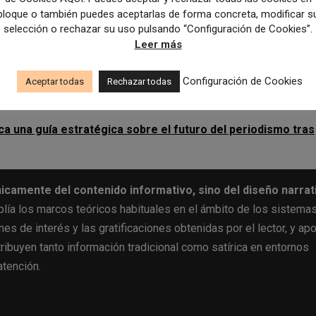
bloque o también puedes aceptarlas de forma concreta, modificar s
 debe superar umbrales más altos de “interés percibido” que el
selección o rechazar su uso pulsando “Configuración de Cookies”.
mpartir en redes sociales, lo que sugiere que el humor por sí sol
Leer más
a emocional y adecuación al perfil del lector resulta determinant
activo como para ser redistribuido.
Configuración de Cookies
Aceptar todas
Rechazar todas
ca una guía estratégica sobre el futuro del periodismo tras
icamente del contenido informativo, sino del diseño narrat
plía los marcos teóricos habituales en el ámbito de los sistema
nes de interés y las gratificaciones obtenidas por el lector, y apo
ribuyen tanto información tradicional como satírica en entornos
atención.