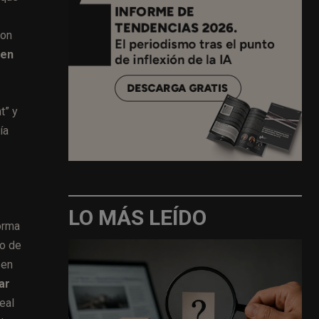
con
den
t” y
ía
LO MÁS LEÍDO
orma
vo de
 en
ar
eal