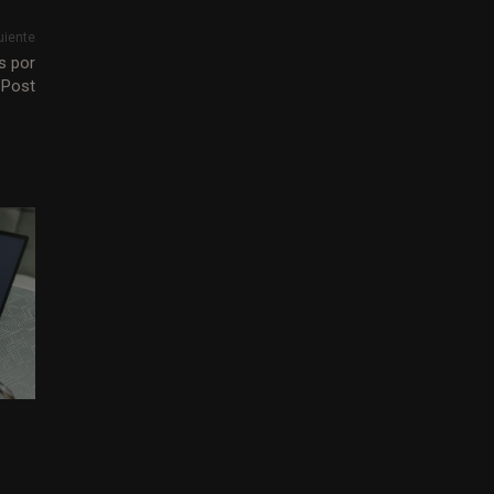
uiente
s por
 Post