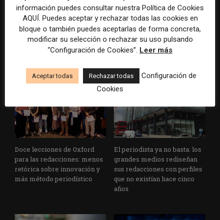
información puedes consultar nuestra Política de Cookies
AQUÍ. Puedes aceptar y rechazar todas las cookies en
bloque o también puedes aceptarlas de forma concreta,
Cuando el lector ya no llega
Usar la IA solo para producir
modificar su selección o rechazar su uso pulsando
al medio, el medio tiene que
más rápido no transformará
“Configuración de Cookies”.
Leer más
llegar a sus rutinas
el periodismo
Configuración de
Aceptar todas
Rechazar todas
Cookies
Doce lecciones de Oxford
El periodista ya no basta: los
para las redacciones: menos
grandes medios rediseñan
retórica sobre innovación y
sus redacciones con perfiles
más método periodístico
que no existían hace cinco
años