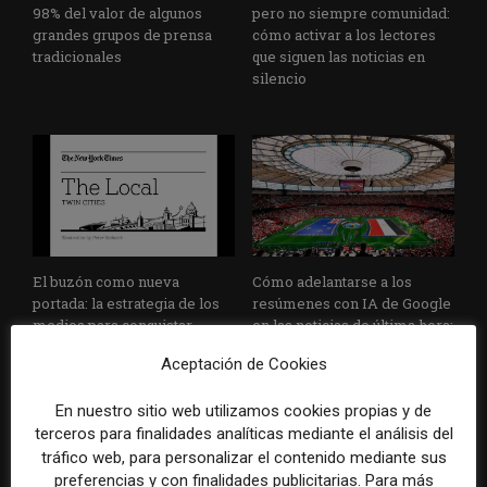
98% del valor de algunos
pero no siempre comunidad:
grandes grupos de prensa
cómo activar a los lectores
tradicionales
que siguen las noticias en
silencio
El buzón como nueva
Cómo adelantarse a los
portada: la estrategia de los
resúmenes con IA de Google
medios para conquistar
en las noticias de última hora:
ciudad a ciudad
el ejemplo de USA Today
Aceptación de Cookies
durante el Mundial de...
En nuestro sitio web utilizamos cookies propias y de
terceros para finalidades analíticas mediante el análisis del
tráfico web, para personalizar el contenido mediante sus
preferencias y con finalidades publicitarias. Para más