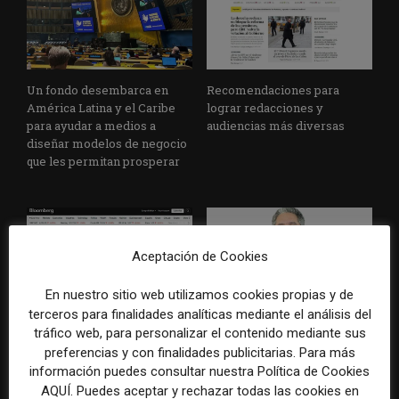
Un fondo desembarca en
Recomendaciones para
América Latina y el Caribe
lograr redacciones y
para ayudar a medios a
audiencias más diversas
diseñar modelos de negocio
que les permitan prosperar
Aceptación de Cookies
En nuestro sitio web utilizamos cookies propias y de
terceros para finalidades analíticas mediante el análisis del
Nuevos productos
Javier Petersen (El Cronista,
tráfico web, para personalizar el contenido mediante sus
informativos y una nueva
Argentina): “Queremos
preferencias y con finalidades publicitarias. Para más
estrategia disparan las
ocupar un lugar cada vez más
información puedes consultar nuestra Política de Cookies
suscripciones y los ingresos
relevante como productores
AQUÍ. Puedes aceptar y rechazar todas las cookies en
en Bloomberg Media
de contenido para las