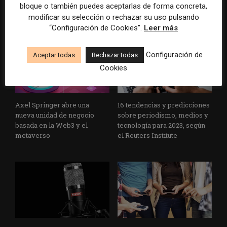
bloque o también puedes aceptarlas de forma concreta,
audiencias españolas”
modificar su selección o rechazar su uso pulsando
“Configuración de Cookies”.
Leer más
Configuración de
Aceptar todas
Rechazar todas
Cookies
Axel Springer abre una
16 tendencias y predicciones
nueva unidad de negocio
sobre periodismo, medios y
basada en la Web3 y el
tecnología para 2023, según
metaverso
el Reuters Institute