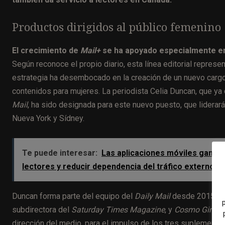
Productos dirigidos al público femenino
El crecimiento de
Mail+
se ha apoyado especialmente en 
Según reconoce el propio diario, esta línea editorial repres
estrategia ha desembocado en la creación de un nuevo cargo d
contenidos para mujeres. La periodista Celia Duncan, que y
Mail
, ha sido designada para este nuevo puesto, que lidera
Nueva York y Sídney.
Te puede interesar:
Las aplicaciones móviles ganan 
lectores y reducir dependencia del tráfico externo
Duncan forma parte del equipo del
Daily Mail
desde 2015, tr
subdirectora del
Saturday Times Magazine
, y
Cosmo Girl
, d
dirección del medio, para el impulso de los tres suplement