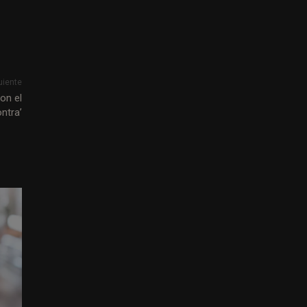
uiente
on el
ntra’