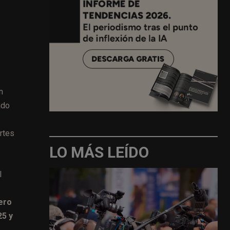
n
ado
rtes
LO MÁS LEÍDO
l
ero
25 y