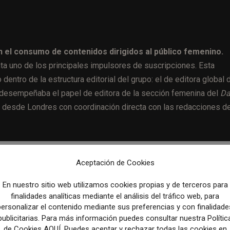
el consumo de contenidos dirigidos al público femenino.
enta uno de los principales impulsores de suscripciones. Esta
entro de la estructura editorial del grupo: el de editora global 
a desempeñaba el papel de editora de la sección femenina del
Da
rá desde Londres con coordinación directa con las redacciones d
peso para los medios como vía directa para fidelizar
Aceptación de Cookies
En nuestro sitio web utilizamos cookies propias y de terceros para
finalidades analíticas mediante el análisis del tráfico web, para
as haber trabajado en medios como
The Times
, donde fue
personalizar el contenido mediante sus preferencias y con finalidade
e la que fue editora. Su trabajo ha sido determinante, según la
publicitarias. Para más información puedes consultar nuestra Polític
os semanales de la marca enfocados en el público femenino —
Fe
de Cookies AQUÍ. Puedes aceptar y rechazar todas las cookies en