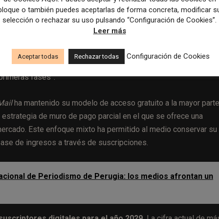
bloque o también puedes aceptarlas de forma concreta, modificar s
 considerable de suscripciones digitales en el último año.
selección o rechazar su uso pulsando “Configuración de Cookies”.
Leer más
cado que la designación de Duncan como primera editora glo
iones del diario”
y “el proceso de transformación que atraviesa
Configuración de Cookies
Aceptar todas
Rechazar todas
o solo ha producido miles de artículos diarios” sino que “ha est
rimeras fases”.
Mail
ha mantenido su modelo de acceso gratuito a la mayor part
 estrategia de muro de pago parcial en el que se ofrece una
mercado. Este enfoque mixto ha permitido al medio conservar su
base de ingresos a través de suscripciones.
nacional de Periodismo de Perugia: los medios afrontan un
suscriptores digitales para el año 2029.
La cifra actual de má