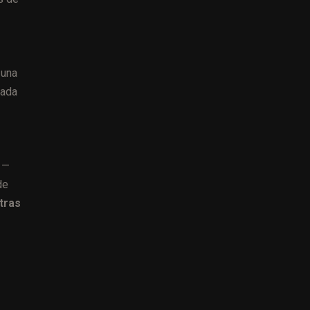
 una
cada
 —
de
tras