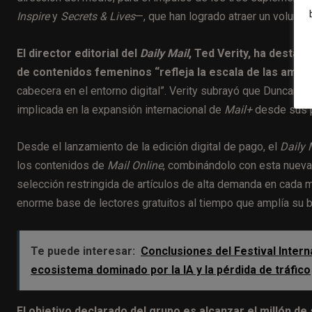
Inspire
y
Secrets & Lives
—, que han logrado atraer un volumen
El director editorial del
Daily Mail
, Ted Verity, ha desta
de contenidos femeninos “refleja la escala de las ambic
cabecera en el entorno digital”. Verity subrayó que Duncan “n
implicada en la expansión internacional de
Mail+
desde sus p
Desde el lanzamiento de la edición digital de pago, el
Daily 
los contenidos de
Mail Online
, combinándolo con esta nueva
selección restringida de artículos de alta demanda en cada 
enorme base de lectores gratuitos al tiempo que amplía su 
Te puede interesar:
Conclusiones del Festival Inter
ecosistema dominado por la IA y la pérdida de tráfico
El objetivo declarado del grupo es alcanzar el millón de 