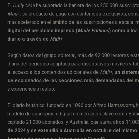
El
Daily Mail
ha superado la barrera de los 250.000 suscript
Mail+
, su producto de pago con contenidos exclusivos, cons
más acelerado en el ámbito de las suscripciones a escala in
digital del periódico impreso (
Mail+ Editions
) como a los 
diario a través de
Mail+
.
Según datos del grupo editorial, más de 92.000 lectores est
diaria del periódico adaptada para dispositivos móviles y t
el acceso a los contenidos adicionales de
Mail+
,
un sistema
seleccionados de las secciones más demandadas del m
y experiencias reales.
El diario británico, fundado en 1896 por Alfred Harmsworth, h
modelo de suscripción digital en mercados clave como Est
captado 21.000 abonados, y Australia, que suma otros 11.00
de 2024 y se extendió a Australia en octubre del mismo
también da servicio a lectores en Canadá.