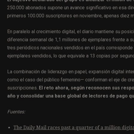
250.000 abonados supone un avance significativo en esa di
primeros 100.000 suscriptores en noviembre, apenas diez 
En paralelo al crecimiento digital, el diario mantiene su po
diferencia semanal de 1,1 millones de ejemplares frente a 
tres periódicos nacionales vendidos en el país corresponde
ejemplares vendidos, lo que equivale a 13 copias por segun
La combinación de liderazgo en papel, expansión digital in
como el caso del público femenino— conforman el eje de cre
suscripciones.
El reto ahora, según reconocen sus resp
año y consolidar una base global de lectores de pago 
Fuentes:
The Daily Mail races past a quarter of a million digit