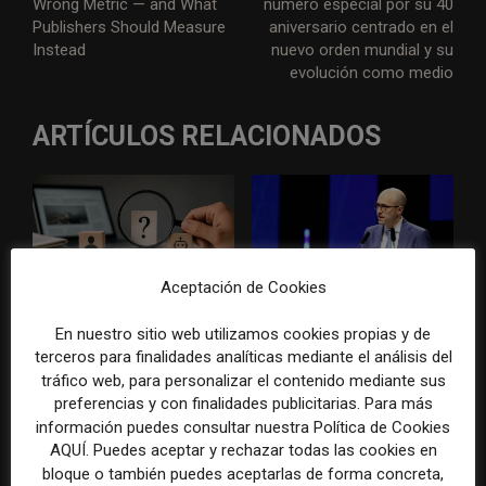
Wrong Metric — and What
número especial por su 40
Publishers Should Measure
aniversario centrado en el
Instead
nuevo orden mundial y su
evolución como medio
ARTÍCULOS RELACIONADOS
Aceptación de Cookies
Los detectores de IA no
A.G. Sulzberger: «La
En nuestro sitio web utilizamos cookies propias y de
bastan para saber si un
inteligencia artificial necesita
terceros para finalidades analíticas mediante el análisis del
contenido ha sido escrito por
al periodismo, pero puede
tráfico web, para personalizar el contenido mediante sus
una persona
destruir su modelo
preferencias y con finalidades publicitarias. Para más
económico»
información puedes consultar nuestra Política de Cookies
AQUÍ. Puedes aceptar y rechazar todas las cookies en
bloque o también puedes aceptarlas de forma concreta,