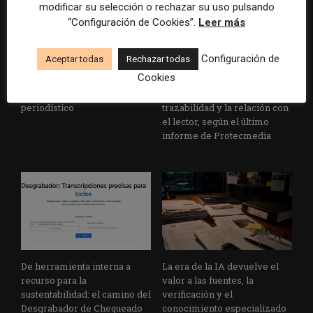
modificar su selección o rechazar su uso pulsando
“Configuración de Cookies”.
Leer más
Configuración de
Aceptar todas
Rechazar todas
Cookies
IA, aliada estratégica del
La IA obliga a reorganizar el
emprendimiento
trabajo editorial, la
periodístico
trazabilidad y la relación con
el lector, según el último
informe de Protecmedia
De herramienta interna a
La era de la IA devuelve el
recurso para la
valor a las fuentes, la
sustentabilidad: el camino del
verificación y el
Desgrabador de Chequeado
conocimiento especializado