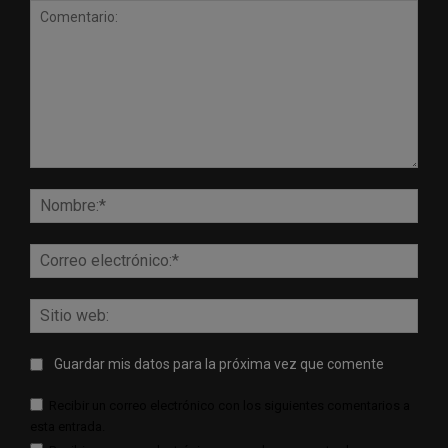
Comentario:
Nomb
Corr
elect
Sitio
web:
Guardar mis datos para la próxima vez que comente
Recibir un correo electrónico con los siguientes comentarios a
esta entrada.