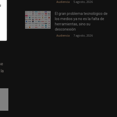
5 agosto, 2026
Audiencia
u
El gran problema tecnológico de
los medios ya no es la falta de
herramientas, sino su
yaba
desconexión
el
7 agosto, 2026
Audiencia
se
 la