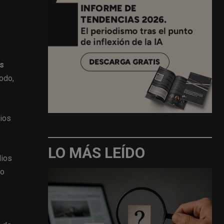
s
todo,
rios
LO MÁS LEÍDO
dios
lo