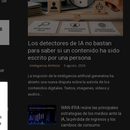
o de
no
Los detectores de IA no bastan
para saber si un contenido ha sido
escrito por una persona
3 agosto, 2026
Inteligencia Artificial
gar
La irrupción de la inteligencia artificial generativa ha
abierto una nueva disputa sobre la autoría de los
contenidos digitales. Textos, imágenes, vídeos y
audios...
WAN-IFRA reúne las principales
a. El
estrategias de los medios ante la
s
IA, la pérdida de ingresos y los
a
por
cambios de consumo