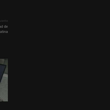
uiente
tad de
atina