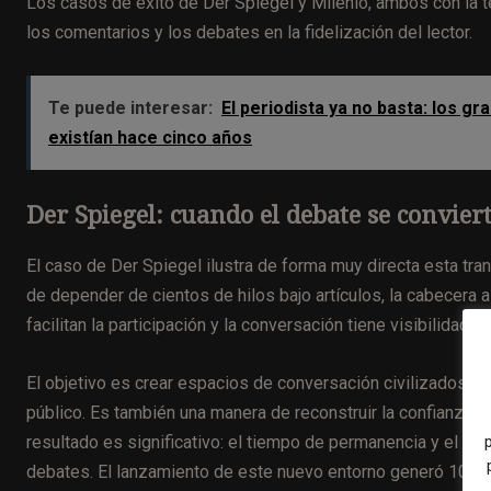
Los casos de éxito de Der Spiegel y Milenio, ambos con la 
los comentarios y los debates en la fidelización del lector.
Te puede interesar:
El periodista ya no basta: los 
existían hace cinco años
Der Spiegel: cuando el debate se convier
El caso de Der Spiegel ilustra de forma muy directa esta tran
de depender de cientos de hilos bajo artículos, la cabecera
facilitan la participación y la conversación tiene visibilidad edi
El objetivo es crear espacios de conversación civilizados q
público. Es también una manera de reconstruir la confianza con
resultado es significativo: el tiempo de permanencia y el tie
debates. El lanzamiento de este nuevo entorno generó 10.000