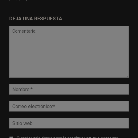
DEJA UNA RESPUESTA
Comentario:
Nomb
Corr
elect
Sitio
web: