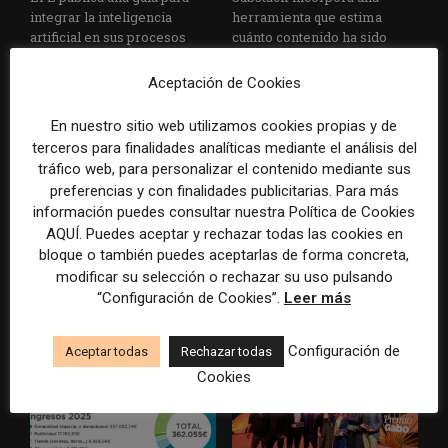
integrar la inteligencia
herramienta que estima
artificial en sus procesos
cuánto contenido ha sido
informativos con supervisión
escrito con inteligencia
humana
artificial
Aceptación de Cookies
En nuestro sitio web utilizamos cookies propias y de
terceros para finalidades analíticas mediante el análisis del
tráfico web, para personalizar el contenido mediante sus
preferencias y con finalidades publicitarias. Para más
información puedes consultar nuestra Política de Cookies
AQUÍ. Puedes aceptar y rechazar todas las cookies en
bloque o también puedes aceptarlas de forma concreta,
La Universidad CEU
Paul Krugman alerta del
modificar su selección o rechazar su uso pulsando
Cardenal Herrera presenta
avance de los
“Configuración de Cookies”.
Leer más
un informe con pautas para
multimillonarios sobre los
informar sobre el suicidio
medios y las plataformas
Configuración de
Aceptar todas
Rechazar todas
Cookies