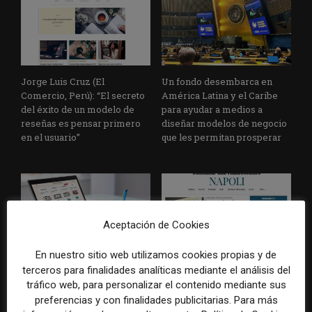
Jorge Luis Cruz (El
Un fondo desembarca en
Comercio, Perú): “El secreto
América Latina y el Caribe
del éxito de un modelo de
para ayudar a medios a
reseñas es pensar primero
diseñar modelos de negocio
en el usuario”
que les permitan prosperar
Aceptación de Cookies
En nuestro sitio web utilizamos cookies propias y de
Claves para adaptar la
Periodismo local como
terceros para finalidades analíticas mediante el análisis del
estrategia de suscripciones a
impulsor de ingresos: el caso
tráfico web, para personalizar el contenido mediante sus
una coyuntura de
de Corriere della Sera
preferencias y con finalidades publicitarias. Para más
inestabilidad económica