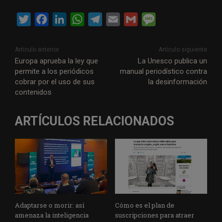
T
F
L
W
T
E
G
M
w
a
i
h
e
m
m
e
i
c
n
a
l
a
a
s
Artículo anterior
Artículo siguiente
t
e
k
t
e
i
i
s
Europa aprueba la ley que
La Unesco publica un
permite a los periódicos
manual periodístico contra
t
b
e
s
g
l
l
a
cobrar por el uso de sus
la desinformación
e
o
d
A
r
g
contenidos
r
o
I
p
a
e
k
n
p
m
ARTÍCULOS RELACIONADOS
Adaptarse o morir: así
Cómo es el plan de
amenaza la inteligencia
suscripciones para atraer