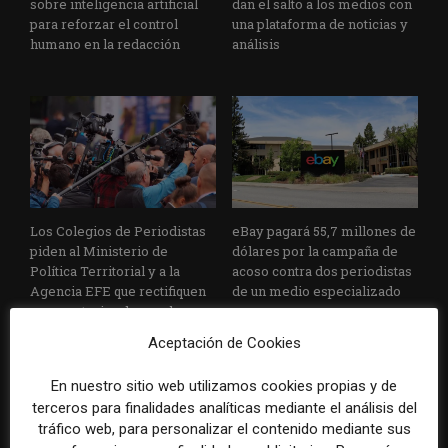
sobre inteligencia artificial
dan el salto a los medios con
para reforzar el control
una plataforma de noticias y
humano en la redacción
análisis
Los Colegios de Periodistas
eBay pagará 55,7 millones de
piden al Ministerio de
dólares por la campaña de
Política Territorial y a la
acoso contra dos periodistas
Agencia EFE que rectifiquen
de un medio especializado
convocatorias de empleo por
favorecer el intrusismo
Aceptación de Cookies
En nuestro sitio web utilizamos cookies propias y de
terceros para finalidades analíticas mediante el análisis del
tráfico web, para personalizar el contenido mediante sus