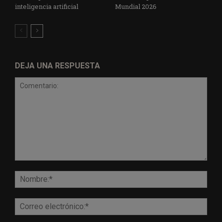
inteligencia artificial
Mundial 2026
DEJA UNA RESPUESTA
Comentario:
Nomb
Corr
elect