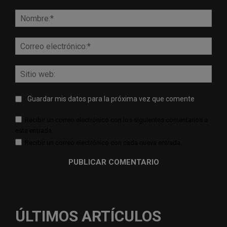
Comentario:
Nomb
Corr
elect
Sitio
web:
Guardar mis datos para la próxima vez que comente
Recibir un correo electrónico con los siguientes comentarios a
esta entrada.
Recibir un correo electrónico con cada nueva entrada.
ÚLTIMOS ARTÍCULOS