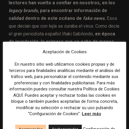
lectores han vuelto a confiar en nosotros, en los
legacy brands
, para encontrar información de
calidad dentro de este océano de
fake news
.
Esos
que decían que con lejía se curaba el virus. Como decía
el gran periodista español Iñaki Gabilondo,
en época
de inundación, lo primero que se echa de menos
es el agua potable, el agua buena, de calidad.
Y los
Aceptación de Cookies
ciudadanos han recurrido a nuestros medios para
En nuestro sitio web utilizamos cookies propias y de
encontrar esa fiabilidad tan necesaria en tiempos de
terceros para finalidades analíticas mediante el análisis del
incertidumbre».
tráfico web, para personalizar el contenido mediante sus
preferencias y con finalidades publicitarias. Para más
Según Fernando de Yarza,
«esto se ha traducido
información puedes consultar nuestra Política de Cookies
AQUÍ. Puedes aceptar y rechazar todas las cookies en
también en modelos de suscripción interesantes,
bloque o también puedes aceptarlas de forma concreta,
que han roto la barrera de lo testimonial,
para
modificar su selección o rechazar su uso pulsando
arrojar números tanto de facturación como de usuarios
“Configuración de Cookies”.
Leer más
muy interesantes. Y vemos cómo en distintas partes
del mundo, las marcas globales, pero también
Configuración de