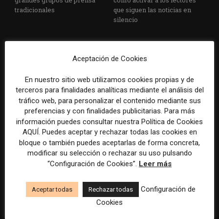
grandes grupos de prensa
cómo activar a los lectores
tradicionales
que siguen las noticias en
silencio
Aceptación de Cookies
En nuestro sitio web utilizamos cookies propias y de
terceros para finalidades analíticas mediante el análisis del
tráfico web, para personalizar el contenido mediante sus
El buzón como nueva
Cómo adelantarse a los
preferencias y con finalidades publicitarias. Para más
portada: la estrategia de los
resúmenes con IA de Google
información puedes consultar nuestra Política de Cookies
medios para conquistar
en las noticias de última hora:
AQUÍ. Puedes aceptar y rechazar todas las cookies en
ciudad a ciudad
el ejemplo de USA Today
bloque o también puedes aceptarlas de forma concreta,
durante el Mundial de...
modificar su selección o rechazar su uso pulsando
“Configuración de Cookies”.
Leer más
Configuración de
Aceptar todas
Rechazar todas
Cookies